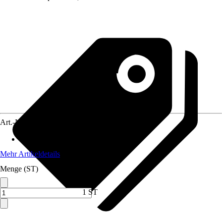
Art.-Nr.
12575374
Anwendungsbereich
:
Heizung
Mehr Artikeldetails
Menge (ST)
1 ST