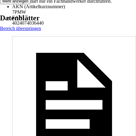
Produkts darf nur ein Fachhandwerker durchführen.
Mehr anzeigen
AKN (Artikelkurznummer)
7PMW
Datenblätter
EAN
4024074036440
Bereich überspringen