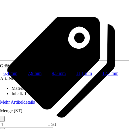
Größe
6,4 mm
7,9 mm
9,5 mm
11,1 mm
12,7 mm
Art.-Nr.
5583787
Material
:
Stahl
Inhalt
:
1 Stück
Mehr Artikeldetails
Menge (ST)
1 ST