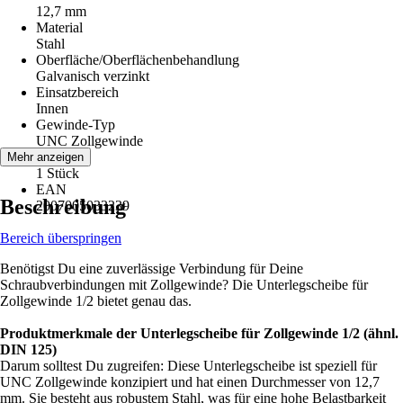
12,7 mm
Material
Stahl
Oberfläche/Oberflächenbehandlung
Galvanisch verzinkt
Einsatzbereich
Innen
Gewinde-Typ
UNC Zollgewinde
Inhalt
Mehr anzeigen
1 Stück
EAN
Beschreibung
2007005033239
Bereich überspringen
Benötigst Du eine zuverlässige Verbindung für Deine
Schraubverbindungen mit Zollgewinde? Die Unterlegscheibe für
Zollgewinde 1/2 bietet genau das.
Produktmerkmale der Unterlegscheibe für Zollgewinde 1/2 (ähnl.
DIN 125)
Darum solltest Du zugreifen: Diese Unterlegscheibe ist speziell für
UNC Zollgewinde konzipiert und hat einen Durchmesser von 12,7
mm. Sie besteht aus robustem Stahl, was für eine hohe Belastbarkeit