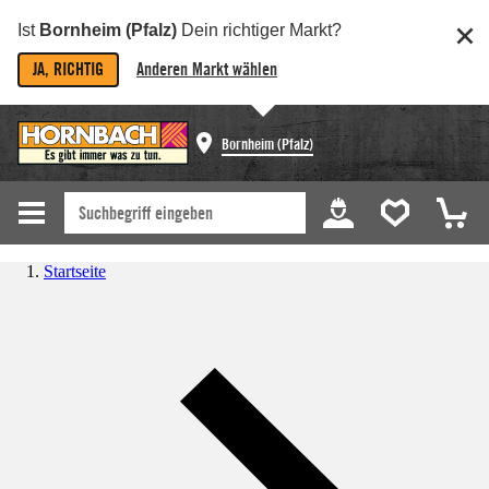
Ist
Bornheim (Pfalz)
Dein richtiger Markt?
JA, RICHTIG
Anderen Markt wählen
Bornheim (Pfalz)
Startseite