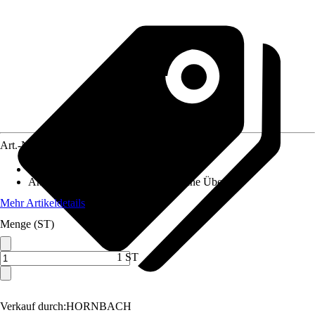
Art.-Nr.
10349774
Material
:
Metall
Anwendungsbereich
:
Waschtisch ohne Überlauf
Mehr Artikeldetails
Menge (ST)
1 ST
Verkauf durch:
HORNBACH