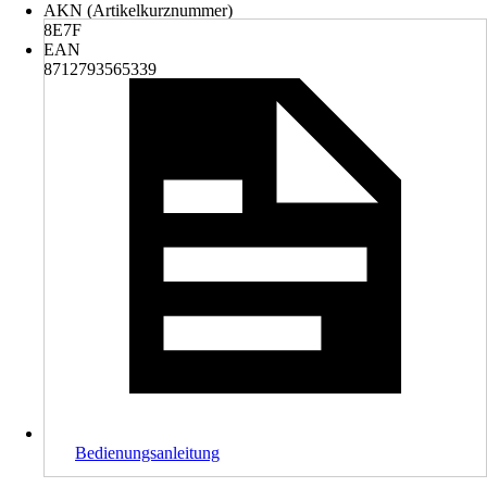
AKN (Artikelkurznummer)
8E7F
EAN
8712793565339
Bedienungsanleitung