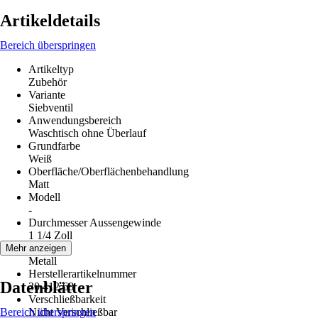
Artikeldetails
Bereich überspringen
Artikeltyp
Zubehör
Variante
Siebventil
Anwendungsbereich
Waschtisch ohne Überlauf
Grundfarbe
Weiß
Oberfläche/Oberflächenbehandlung
Matt
Modell
-
Durchmesser Aussengewinde
1 1/4 Zoll
Material
Mehr anzeigen
Metall
Herstellerartikelnummer
Datenblätter
30.412.68
Verschließbarkeit
Bereich überspringen
Nicht Verschließbar