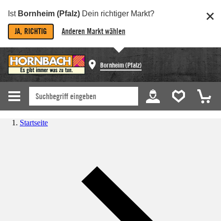
Ist
Bornheim (Pfalz)
Dein richtiger Markt?
JA, RICHTIG
Anderen Markt wählen
Bornheim (Pfalz)
Startseite