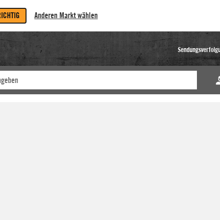
RICHTIG
Anderen Markt wählen
Sendungsverfolg