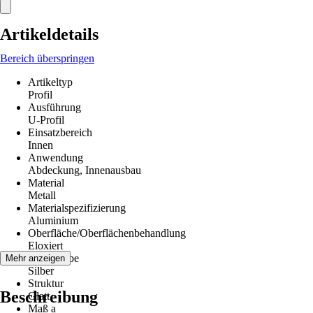
Artikeldetails
Bereich überspringen
Artikeltyp
Profil
Ausführung
U-Profil
Einsatzbereich
Innen
Anwendung
Abdeckung, Innenausbau
Material
Metall
Materialspezifizierung
Aluminium
Oberfläche/Oberflächenbehandlung
Eloxiert
Grundfarbe
Mehr anzeigen
Silber
Struktur
Beschreibung
Glatt
Maß a