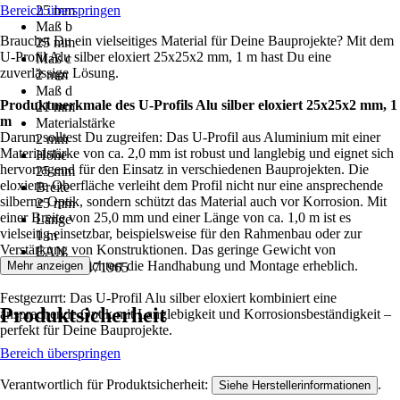
Bereich überspringen
25 mm
Maß b
Brauchst Du ein vielseitiges Material für Deine Bauprojekte? Mit dem
25 mm
U-Profil Alu silber eloxiert 25x25x2 mm, 1 m hast Du eine
Maß c
zuverlässige Lösung.
2 mm
Maß d
Produktmerkmale des U-Profils Alu silber eloxiert 25x25x2 mm, 1
21 mm
m
Materialstärke
Darum solltest Du zugreifen: Das U-Profil aus Aluminium mit einer
2 mm
Materialstärke von ca. 2,0 mm ist robust und langlebig und eignet sich
Höhe
hervorragend für den Einsatz in verschiedenen Bauprojekten. Die
25 mm
eloxierte Oberfläche verleiht dem Profil nicht nur eine ansprechende
Breite
silberne Optik, sondern schützt das Material auch vor Korrosion. Mit
25 mm
einer Breite von 25,0 mm und einer Länge von ca. 1,0 m ist es
Länge
vielseitig einsetzbar, beispielsweise für den Rahmenbau oder zur
1 m
Verstärkung von Konstruktionen. Das geringe Gewicht von
EAN
Aluminium erleichtert die Handhabung und Montage erheblich.
Mehr anzeigen
4004338471965
Festgezurrt: Das U-Profil Alu silber eloxiert kombiniert eine
Produktsicherheit
ansprechende Optik mit Langlebigkeit und Korrosionsbeständigkeit –
perfekt für Deine Bauprojekte.
Bereich überspringen
Verantwortlich für Produktsicherheit:
.
Siehe Herstellerinformationen