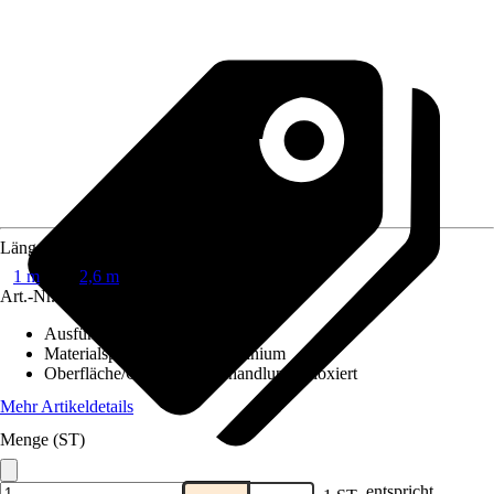
Länge
1 m
2,6 m
Art.-Nr.
6449131
Ausführung
:
U-Profil
Materialspezifizierung
:
Aluminium
Oberfläche/Oberflächenbehandlung
:
Eloxiert
Mehr Artikeldetails
Menge (ST)
entspricht