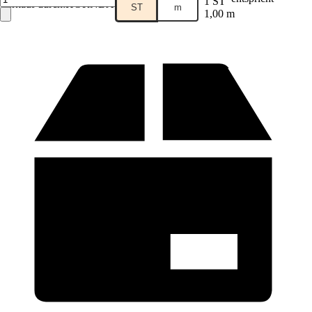
1 ST
Verkauf durch:
HORNBACH
ST
m
1,00 m