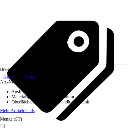
Breite
8 mm
15 mm
Art.-Nr.
8829202
Ausführung
:
U-Profil
Materialspezifizierung
:
Aluminium
Oberfläche/Oberflächenbehandlung
:
Blank
Mehr Artikeldetails
Menge (ST)