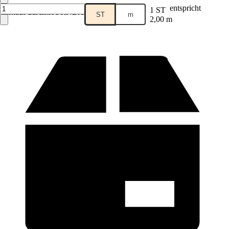
entspricht
1 ST
Verkauf durch:
HORNBACH
ST
m
2,00 m