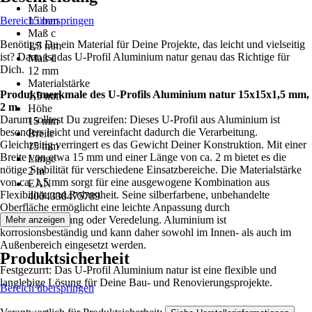
Maß b
Bereich überspringen
15 mm
Maß c
Benötigst Du ein Material für Deine Projekte, das leicht und vielseitig
1,5 mm
ist? Dann ist das U-Profil Aluminium natur genau das Richtige für
Maß d
Dich.
12 mm
Materialstärke
Produktmerkmale des U-Profils Aluminium natur 15x15x1,5 mm,
1,5 mm
2 m
Höhe
Darum solltest Du zugreifen: Dieses U-Profil aus Aluminium ist
15 mm
besonders leicht und vereinfacht dadurch die Verarbeitung.
Breite
Gleichzeitig verringert es das Gewicht Deiner Konstruktion. Mit einer
15 mm
Breite von etwa 15 mm und einer Länge von ca. 2 m bietet es die
Länge
nötige Stabilität für verschiedene Einsatzbereiche. Die Materialstärke
2 m
von ca. 1,5 mm sorgt für eine ausgewogene Kombination aus
EAN
Flexibilität und Robustheit. Seine silberfarbene, unbehandelte
4004338475789
Oberfläche ermöglicht eine leichte Anpassung durch
Weiterverarbeitung oder Veredelung. Aluminium ist
Mehr anzeigen
korrosionsbeständig und kann daher sowohl im Innen- als auch im
Außenbereich eingesetzt werden.
Produktsicherheit
Festgezurrt: Das U-Profil Aluminium natur ist eine flexible und
langlebige Lösung für Deine Bau- und Renovierungsprojekte.
Bereich überspringen