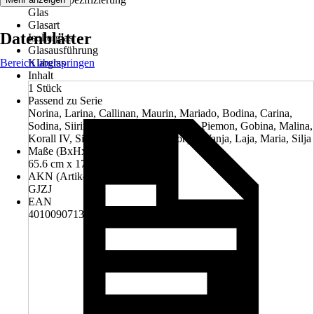
Glas
Glasart
Datenblätter
Isolierglas
Glasausführung
Bereich überspringen
Klarglas
Inhalt
1 Stück
Passend zu Serie
Norina, Larina, Callinan, Maurin, Mariado, Bodina, Carina,
Sodina, Siirina, Petalit, Rodina, Jarina, Piemon, Gobina, Malina,
Korall IV, Sinja, Achat, Kanja, Monja, Wanja, Laja, Maria, Silja
Maße (BxHxT)
65.6 cm x 175 cm x 3.8 cm
AKN (Artikelkurznummer)
GJZJ
EAN
4010090713212