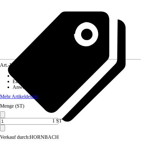
Art.-Nr.
5841989
Artikeltyp
:
Tür
Einsatzbereich
:
Innen
Anwendungsbereich
:
Sauna
Mehr Artikeldetails
Menge (ST)
1 ST
Verkauf durch:
HORNBACH