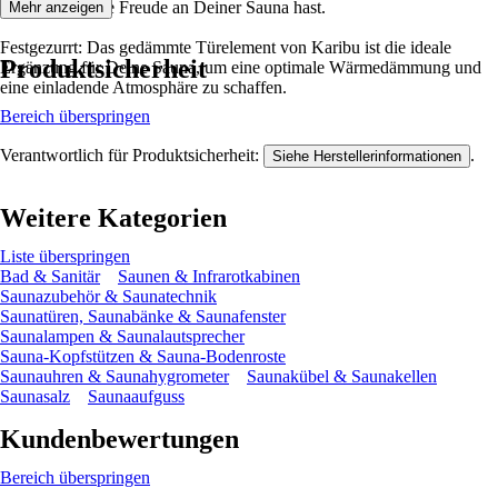
sodass Du lange Freude an Deiner Sauna hast.
Mehr anzeigen
Festgezurrt: Das gedämmte Türelement von Karibu ist die ideale
Produktsicherheit
Ergänzung für Deine Sauna, um eine optimale Wärmedämmung und
eine einladende Atmosphäre zu schaffen.
Bereich überspringen
Verantwortlich für Produktsicherheit:
.
Siehe Herstellerinformationen
Weitere Kategorien
Liste überspringen
Bad & Sanitär
Saunen & Infrarotkabinen
Saunazubehör & Saunatechnik
Saunatüren, Saunabänke & Saunafenster
Saunalampen & Saunalautsprecher
Sauna-Kopfstützen & Sauna-Bodenroste
Saunauhren & Saunahygrometer
Saunakübel & Saunakellen
Saunasalz
Saunaaufguss
Kundenbewertungen
Bereich überspringen