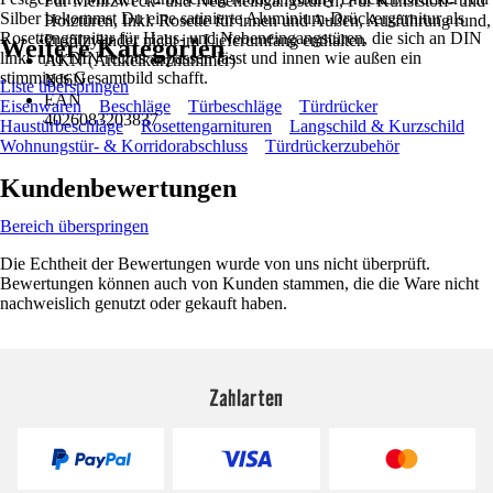
Für Mehrzweck- und Nebeneingangstüren, Für Kunststoff- und
Silber bekommst Du eine satinierte Aluminium-Drückergarnitur als
Holztüren, Inkl. Rosette für innen und Außen, Ausführung rund,
Rosettengarnitur für Haus- und Nebeneingangstüren, die sich an DIN
Profilzylinder nicht im Lieferumfang enthalten
Weitere Kategorien
links und DIN rechts anpassen lässt und innen wie außen ein
AKN (Artikelkurznummer)
stimmiges Gesamtbild schafft.
NJ6N
Liste überspringen
EAN
Eisenwaren
Beschläge
Türbeschläge
Türdrücker
4026083203837
Haustürbeschläge
Rosettengarnituren
Langschild & Kurzschild
Wohnungstür- & Korridorabschluss
Türdrückerzubehör
Kundenbewertungen
Bereich überspringen
Die Echtheit der Bewertungen wurde von uns nicht überprüft.
Bewertungen können auch von Kunden stammen, die die Ware nicht
nachweislich genutzt oder gekauft haben.
Zahlarten