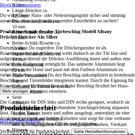
Bereich überspringen
50 mm
Länge-Drücker ca.
Du willst Deine Haus- oder Nebeneingangstür sicher und stimmig
125 mm
ausstatten, ohne lange nach passenden Einzelteilen zu suchen?
Durchmesser Drücker ca.
10 mm
Produktmerkmale des/der Türbeschlag Modell Albany
Höhe-Schild-/Rosette ca.
Drücker/Drücker Alu Silber
55 mm
Breite-Schild-/Rosette ca.
Darum solltest Du zugreifen: Die Drückergarnitur ist als
55 mm
Rosettengarnitur ausgeführt und wirkt dadurch an der Tür klar und
Stärke-Schild-/Rosette ca.
aufgeräumt, während die Drücker-Ausführung innen und außen eine
10 mm
einheitliche Bedienung ermöglicht. Das satinierte Aluminium liegt
Entfernungsmaß
angenehm in der Hand und passt mit dem Farbton Aluminium zu
92 mm
vielen Türfarben, sodass Du den Beschlag unkompliziert in bestehende
Maße Vierkantstift
Beschläge und Türumfelder integrieren kannst. Durch die Eignung für
8 mm
Kunststoff- und Holztüren lässt sich der Beschlag flexibel bei Haus-
Geeignet für Türstärke von-bis
und Nebeneingangstüren einsetzen.
Mehr anzeigen
60 mm - 90 mm
Serie
Die Garnitur ist für DIN links und DIN rechts geeignet, wodurch sie
Albany
Produktsicherheit
sich bei der Montage an die vorhandene Anschlagrichtung anpassen
Einsatzbereich
lässt. Für den Einsatz innen und außen ausgelegt, unterstützt sie eine
Außen, Innen
durchgängige Optik auf beiden Türseiten und sorgt für eine vertraute
Im Lieferumfang enthalten
Bereich überspringen
Handhabung beim täglichen Öffnen und Schließen.
inkl. Befestigungsmaterial, Befestigungsschrauben, Vierkant
Hinweis
Verantwortlich für Produktsicherheit:
.
Siehe Herstellerinformationen
Festgezurrt: Mit der Türbeschlag Modell Albany Drücker/Drücker Alu