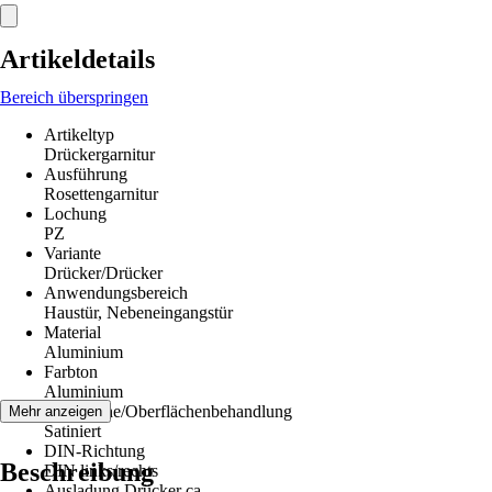
Artikeldetails
Bereich überspringen
Artikeltyp
Drückergarnitur
Ausführung
Rosettengarnitur
Lochung
PZ
Variante
Drücker/Drücker
Anwendungsbereich
Haustür, Nebeneingangstür
Material
Aluminium
Farbton
Aluminium
Oberfläche/Oberflächenbehandlung
Mehr anzeigen
Satiniert
DIN-Richtung
Beschreibung
DIN links/rechts
Ausladung Drücker ca.