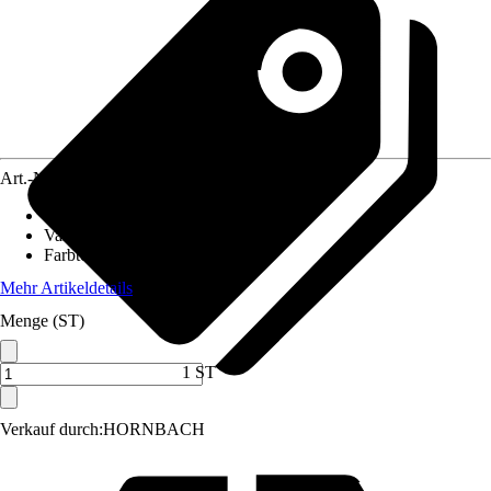
Art.-Nr.
5720892
Ausführung
:
Rosettengarnitur
Variante
:
Drücker/Drücker
Farbton
:
Aluminium
Mehr Artikeldetails
Menge (ST)
1 ST
Verkauf durch:
HORNBACH