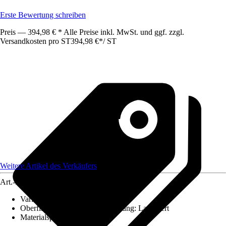
Erste Bewertung schreiben
Preis — 394,98 € * Alle Preise inkl. MwSt. und ggf. zzgl.
Versandkosten pro ST
394,98 €
*
/
ST
Weitere Artikel des Verkäufers
Art.-Nr.
12130409
Variante
:
Schiebetür-Komplettset
Oberfläche/Oberflächenbehandlung
:
Laminiert
Materialspezifizierung
:
MDF