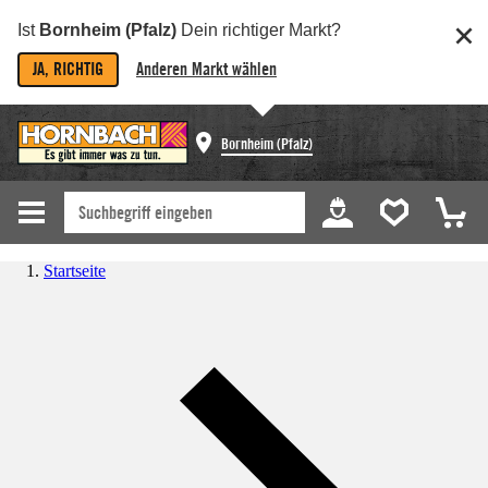
Ist
Bornheim (Pfalz)
Dein richtiger Markt?
JA, RICHTIG
Anderen Markt wählen
Bornheim (Pfalz)
Startseite