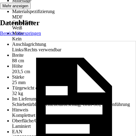
Mittellage
Vollspan
Mehr anzeigen
Materialspezifizierung
MDF
Datenblätter
Grundfarbe
Weiß
Bereich überspringen
Motiv
Kein
Anschlagrichtung
Links/Rechts verwendbar
Breite
88 cm
Höhe
203,5 cm
Stärke
25 mm
Türgewicht ca.
32 kg
Im Lieferumfang enthalten
Schiebetürblatt, Schiebetürbeschlag, Griff-Set, Bodenführung
Hinweis
Komplettset
Oberfläche/Oberflächenbehandlung
Laminiert
EAN