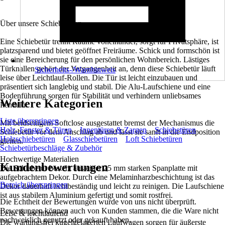
Über unsere Schiebetüren
Eine Schiebetür trennt Räume voneinander, sorgt für Privatsphäre, ist
platzsparend und bietet geöffnet Freiräume. Schick und formschön ist
sie eine Bereicherung für den persönlichen Wohnbereich. Lästiges
Türknallen gehört der Vergangenheit an, denn diese Schiebetür läuft
Sicherheits-/Warnhinweis
leise über Leichtlauf-Rollen. Die Tür ist leicht einzubauen und
präsentiert sich langlebig und stabil. Die Alu-Laufschiene und eine
Bodenführung sorgen für Stabilität und verhindern unliebsames
Weitere Kategorien
Pendeln.
Liste überspringen
Mit beidseitigem Softclose ausgestattet bremst der Mechanismus die
Holz, Fenster & Türen
Innentüren & Zargen
Schiebetüren
Schiebetür vor dem Anschlag ab und lässt sie sanft in die Endposition
Holzschiebetüren
Glasschiebetüren
Loft Schiebetüren
gleiten.
Schiebetürbeschläge & Zubehör
Hochwertige Materialien
Kundenbewertungen
Die Schiebetür besteht aus einer 25 mm starken Spanplatte mit
aufgebrachtem Dekor. Durch eine Melaminharzbeschichtung ist das
Bereich überspringen
Dekor dauerhaft lichtbeständig und leicht zu reinigen. Die Laufschiene
ist aus stabilem Aluminium gefertigt und somit rostfrei.
Die Echtheit der Bewertungen wurde von uns nicht überprüft.
Bewertungen können auch von Kunden stammen, die die Ware nicht
Leise & leichtlaufend
nachweislich genutzt oder gekauft haben.
Die wartungsfrei kugelgelagerten Laufwagen sorgen für äußerste