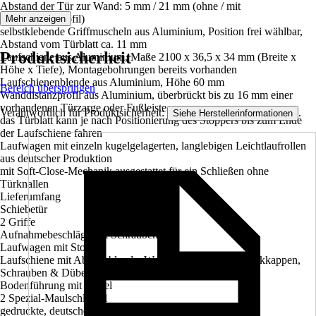
Abstand der Tür zur Wand: 5 mm / 21 mm (ohne / mit
Wanddistanzprofil)
Mehr anzeigen
selbstklebende Griffmuscheln aus Aluminium, Position frei wählbar,
Abstand vom Türblatt ca. 11 mm
Produktsicherheit
Laufschiene aus Aluminium, Maße 2100 x 36,5 x 34 mm (Breite x
Höhe x Tiefe), Montagebohrungen bereits vorhanden
Laufschienenblende aus Aluminium, Höhe 60 mm
Bereich überspringen
Wanddistanzprofil aus Aluminium, überbrückt bis zu 16 mm einer
vorhandenen Türzarge oder Fußleiste
Verantwortlich für Produktsicherheit:
.
Siehe Herstellerinformationen
das Türblatt kann je nach Positionierung des Stoppers bis zum Ende
der Laufschiene fahren
Laufwagen mit einzeln kugelgelagerten, langlebigen Leichtlaufrollen
aus deutscher Produktion
mit Soft-Close-Mechanik ausgestattet für ein Schließen ohne
Türknallen
Lieferumfang
Schiebetür
2 Griffe
Aufnahmebeschläge mit Schrauben
Laufwagen mit Stopper
Laufschiene mit Abdeckblende, Wanddistanzprofil, Abdeckkappen,
Schrauben & Dübel
Bodenführung mit Dübel
2 Spezial-Maulschlüssel
gedruckte, deutsche Montageanleitung