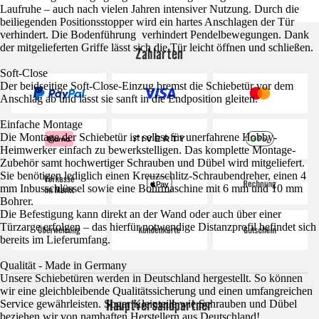
Laufruhe – auch nach vielen Jahren intensiver Nutzung. Durch die
beiliegenden Positionsstopper wird ein hartes Anschlagen der Tür
verhindert. Die Bodenführung verhindert Pendelbewegungen. Dank
der mitgelieferten Griffe lässt sich die Tür leicht öffnen und schließen.
Zahlarten
Soft-Close
Der beidseitige Soft-Close-Einzug bremst die Schiebetür vor dem
Anschlag ab und lässt sie sanft in die Endposition gleiten.
Einfache Montage
Die Montage der Schiebetür ist selbst für unerfahrene Hobby-
Heimwerker einfach zu bewerkstelligen. Das komplette Montage-
Zubehör samt hochwertiger Schrauben und Dübel wird mitgeliefert.
Sie benötigen lediglich einen Kreuzschlitz-Schraubendreher, einen 4
mm Inbusschlüssel sowie eine Bohrmaschine mit 6 mm und 10 mm
Bohrer.
Die Befestigung kann direkt an der Wand oder auch über einer
Türzarge erfolgen – das hierfür notwendige Distanzprofil befindet sich
bereits im Lieferumfang.
Qualität - Made in Germany
Unsere Schiebetüren werden in Deutschland hergestellt. So können
wir eine gleichbleibende Qualitätssicherung und einen umfangreichen
Hauptversandpartner
Service gewährleisten. Sogar Kleinteile wie Schrauben und Dübel
beziehen wir von namhaften Herstellern aus Deutschland!