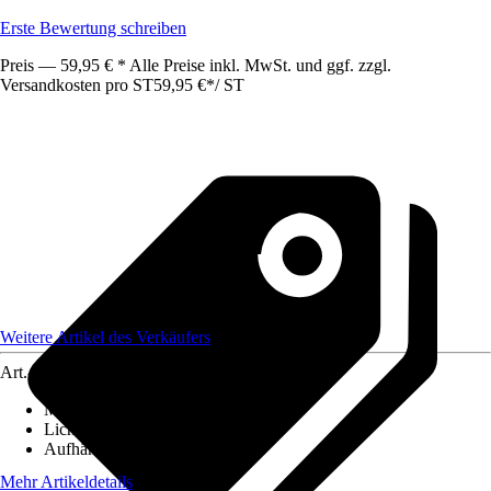
Erste Bewertung schreiben
Preis — 59,95 € * Alle Preise inkl. MwSt. und ggf. zzgl.
Versandkosten pro ST
59,95 €
*
/
ST
Weitere Artikel des Verkäufers
Art.-Nr.
12589830
Maße (BxH)
:
130x250
Lichtdurchlässigkeit
:
Transparent
Aufhängungsart
:
Schlaufen
Mehr Artikeldetails