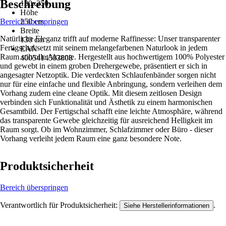
Beschreibung
130x250
Höhe
Bereich überspringen
250 cm
Breite
Natürliche Eleganz trifft auf moderne Raffinesse: Unser transparenter
130 cm
Fertigschal setzt mit seinem melangefarbenen Naturlook in jedem
EAN
Raum stilvolle Akzente. Hergestellt aus hochwertigem 100% Polyester
4005414503808
und gewebt in einem groben Drehergewebe, präsentiert er sich in
angesagter Netzoptik. Die verdeckten Schlaufenbänder sorgen nicht
nur für eine einfache und flexible Anbringung, sondern verleihen dem
Vorhang zudem eine cleane Optik. Mit diesem zeitlosen Design
verbinden sich Funktionalität und Ästhetik zu einem harmonischen
Gesamtbild. Der Fertigschal schafft eine leichte Atmosphäre, während
das transparente Gewebe gleichzeitig für ausreichend Helligkeit im
Raum sorgt. Ob im Wohnzimmer, Schlafzimmer oder Büro - dieser
Vorhang verleiht jedem Raum eine ganz besondere Note.
Produktsicherheit
Bereich überspringen
Verantwortlich für Produktsicherheit:
.
Siehe Herstellerinformationen