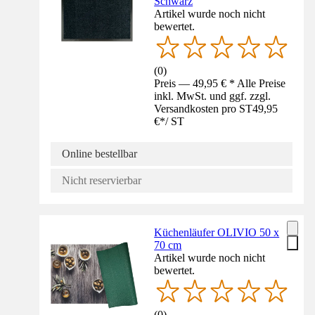
Schwarz
Artikel wurde noch nicht
bewertet.
(
0
)
Preis — 49,95 € * Alle Preise
inkl. MwSt. und ggf. zzgl.
Versandkosten pro ST
49,95
€
*
/
ST
Online bestellbar
Nicht reservierbar
Küchenläufer OLIVIO 50 x
70 cm
Artikel wurde noch nicht
bewertet.
(
0
)