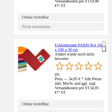
Versandkosten pro ST
19,90
€
*
/
ST
Online bestellbar
Nicht reservierbar
Eckbadematte PARIS Rot 100
x 100 x 50 cm
Artikel wurde noch nicht
bewertet.
(
0
)
Preis — 34,95 € * Alle Preise
inkl. MwSt. und ggf. zzgl.
Versandkosten pro ST
34,95
€
*
/
ST
Online bestellbar