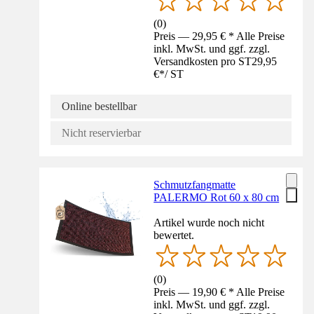
(
0
)
Preis — 29,95 € * Alle Preise
inkl. MwSt. und ggf. zzgl.
Versandkosten pro ST
29,95
€
*
/
ST
Online bestellbar
Nicht reservierbar
Schmutzfangmatte
PALERMO Rot 60 x 80 cm
Artikel wurde noch nicht
bewertet.
(
0
)
Preis — 19,90 € * Alle Preise
inkl. MwSt. und ggf. zzgl.