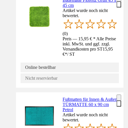
Badematte Florenz Grün 45 x
45 cm
Artikel wurde noch nicht
bewertet.
(
0
)
Preis — 15,95 € * Alle Preise
inkl. MwSt. und ggf. zzgl.
Versandkosten pro ST
15,95
€
*
/
ST
Online bestellbar
Nicht reservierbar
Fußmatten für Innen & Außen
TÜRMATTE 60 x 90 cm
Petrol
Artikel wurde noch nicht
bewertet.