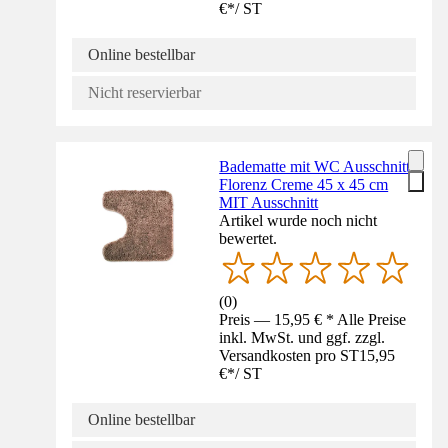
€
*
/
ST
Online bestellbar
Nicht reservierbar
Badematte mit WC Ausschnitt
Florenz Creme 45 x 45 cm
MIT Ausschnitt
Artikel wurde noch nicht
bewertet.
(
0
)
Preis — 15,95 € * Alle Preise
inkl. MwSt. und ggf. zzgl.
Versandkosten pro ST
15,95
€
*
/
ST
Online bestellbar