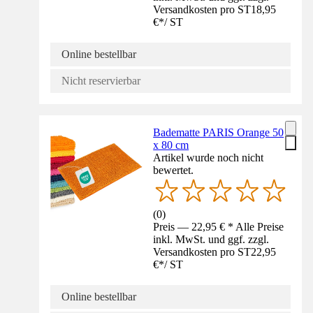
Versandkosten pro ST
18,95
€
*
/
ST
Online bestellbar
Nicht reservierbar
Badematte PARIS Orange 50
x 80 cm
Artikel wurde noch nicht
bewertet.
(
0
)
Preis — 22,95 € * Alle Preise
inkl. MwSt. und ggf. zzgl.
Versandkosten pro ST
22,95
€
*
/
ST
Online bestellbar