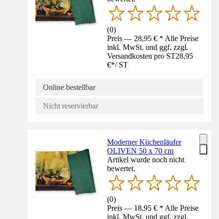
(
0
)
Preis — 28,95 € * Alle Preise
inkl. MwSt. und ggf. zzgl.
Versandkosten pro ST
28,95
€
*
/
ST
Online bestellbar
Nicht reservierbar
Moderner Küchenläufer
OLIVEN 50 x 70 cm
Artikel wurde noch nicht
bewertet.
(
0
)
Preis — 18,95 € * Alle Preise
inkl. MwSt. und ggf. zzgl.