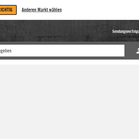
RICHTIG
Anderen Markt wählen
Sendungsverfolg