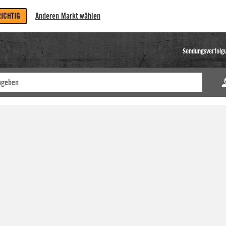
RICHTIG
Anderen Markt wählen
Sendungsverfolg