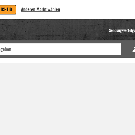
RICHTIG
Anderen Markt wählen
Sendungsverfolg