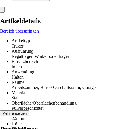
Artikeldetails
Bereich überspringen
Artikeltyp
Träger
Ausführung
Regalträger, Winkelbodenträger
Einsatzbereich
Innen
Anwendung
Halten
Räume
Arbeitszimmer, Büro / Geschäftsraum, Garage
Material
Stahl
Oberfläche/Oberflächenbehandlung
Pulverbeschichtet
Breite
Mehr anzeigen
2,5 mm
Höhe
68 mm