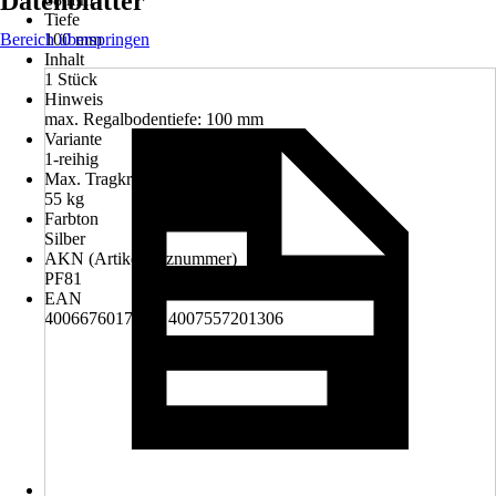
Datenblätter
Tiefe
Bereich überspringen
100 mm
Inhalt
1 Stück
Hinweis
max. Regalbodentiefe: 100 mm
Variante
1-reihig
Max. Tragkraft
55 kg
Farbton
Silber
AKN (Artikelkurznummer)
PF81
EAN
4006676017560, 4007557201306