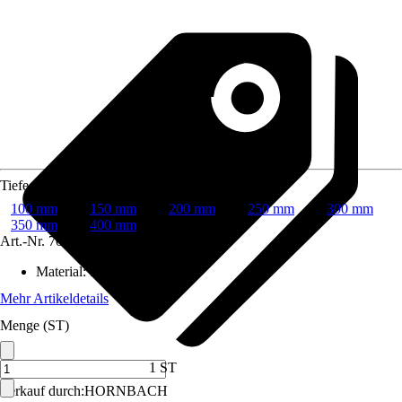
Tiefe
100 mm
150 mm
200 mm
250 mm
300 mm
350 mm
400 mm
Art.-Nr.
7023179
Material
:
Stahl
Mehr Artikeldetails
Menge (ST)
1 ST
Verkauf durch:
HORNBACH