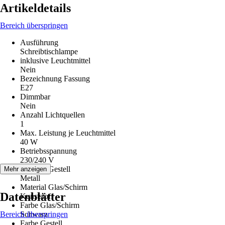
Artikeldetails
Bereich überspringen
Ausführung
Schreibtischlampe
inklusive Leuchtmittel
Nein
Bezeichnung Fassung
E27
Dimmbar
Nein
Anzahl Lichtquellen
1
Max. Leistung je Leuchtmittel
40 W
Betriebsspannung
230/240 V
Material Gestell
Mehr anzeigen
Metall
Material Glas/Schirm
Datenblätter
Kunststoff
Farbe Glas/Schirm
Bereich überspringen
Schwarz
Farbe Gestell