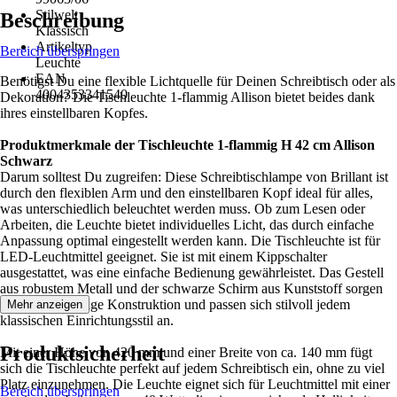
Stilwelt
Beschreibung
Klassisch
Artikeltyp
Bereich überspringen
Leuchte
EAN
Benötigst Du eine flexible Lichtquelle für Deinen Schreibtisch oder als
4004353341540
Dekoration? Die Tischleuchte 1-flammig Allison bietet beides dank
ihres einstellbaren Kopfes.
Produktmerkmale der Tischleuchte 1-flammig H 42 cm Allison
Schwarz
Darum solltest Du zugreifen: Diese Schreibtischlampe von Brillant ist
durch den flexiblen Arm und den einstellbaren Kopf ideal für alles,
was unterschiedlich beleuchtet werden muss. Ob zum Lesen oder
Arbeiten, die Leuchte bietet individuelles Licht, das durch einfache
Anpassung optimal eingestellt werden kann. Die Tischleuchte ist für
LED-Leuchtmittel geeignet. Sie ist mit einem Kippschalter
ausgestattet, was eine einfache Bedienung gewährleistet. Das Gestell
aus robustem Metall und der schwarze Schirm aus Kunststoff sorgen
für eine langlebige Konstruktion und passen sich stilvoll jedem
Mehr anzeigen
klassischen Einrichtungsstil an.
Produktsicherheit
Mit einer Höhe von 420 mm und einer Breite von ca. 140 mm fügt
sich die Tischleuchte perfekt auf jedem Schreibtisch ein, ohne zu viel
Platz einzunehmen. Die Leuchte eignet sich für Leuchtmittel mit einer
Bereich überspringen