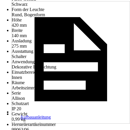
Schwarz
Form der Leuchte
Rund, Bogenform
Höhe
420 mm
Breite
140 mm
Ausladung
275 mm
Ausstattung
Schalter
Anwendung
Dekorative Beleuchtung
Einsatzbereich
Innen
Räume
Arbeitszimmer
Serie
Allison
Schutzart
IP 20
Gewicht
Aufbauanleitung
0,99 kg
Herstellerartikelnummer
99063/06