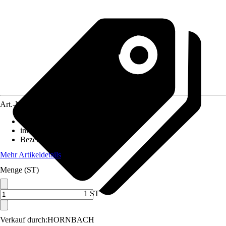
Art.-Nr.
10061014
Ausführung
:
Schreibtischlampe
inklusive Leuchtmittel
:
Nein
Bezeichnung Fassung
:
E27
Mehr Artikeldetails
Menge (ST)
1 ST
Verkauf durch:
HORNBACH