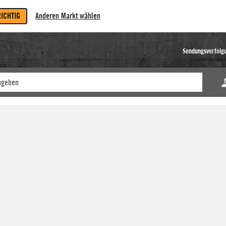
RICHTIG
Anderen Markt wählen
Sendungsverfolg