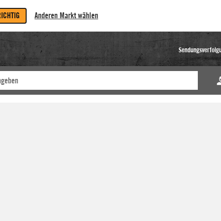
RICHTIG
Anderen Markt wählen
Sendungsverfolg