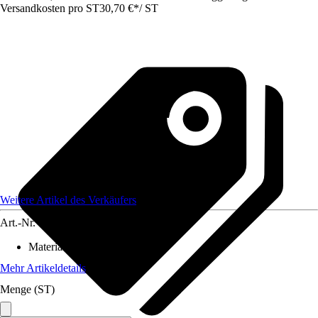
Versandkosten pro ST
30,70 €
*
/
ST
Weitere Artikel des Verkäufers
Art.-Nr.
12626263
Material
:
PVC
Mehr Artikeldetails
Menge (ST)