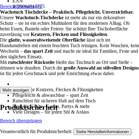
EAN
Bereich überspringen
4059064917775
Wachstuch Tischdecke – Praktisch. Pflegeleicht. Unverzichtbar.
Unsere
Wachstuch-Tischdecke
ist mehr als nur ein dekorativer
Schutz – sie ist ein echtes Multitalent für den modernen Alltag. Ob
beim Essen, Basteln oder Feiern: Sie schützt Ihre Tischoberfläche
zuverlässig vor
Kratzern, Flecken und Flüssigkeiten
.
Die
glatte, wasserabweisende Oberfläche
lässt sich im
Handumdrehen mit einem feuchten Tuch reinigen. Kein Waschen, kein
Wechseln –
das spart Zeit
und macht sie ideal für Familien, Feste und
den täglichen Einsatz.
Mit
rutschfester Rückseite
bleibt das Tischtuch an Ort und Stelle –
drinnen wie draußen. Durch die
große Auswahl an stilvollen Designs
ist für jeden Geschmack und jede Einrichtung etwas dabei.
Schützt vor Kratzern, Flecken & Flüssigkeiten
Mehr anzeigen
Pflegeleicht & abwaschbar – spart Zeit
Rutschfest für sicheren Halt auf dem Tisch
Produktsicherheit
Ideal für Küche, Garten, Partys & mehr
Viele Designs – für jeden Stil & Anlass
Bereich überspringen
Verantwortlich für Produktsicherheit:
.
Siehe Herstellerinformationen