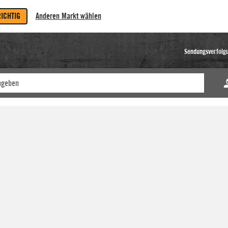
RICHTIG
Anderen Markt wählen
Sendungsverfolg