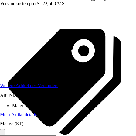
Versandkosten pro ST
22,50 €
*
/
ST
Weitere Artikel des Verkäufers
Art.-Nr.
12625455
Material
:
PVC
Mehr Artikeldetails
Menge (ST)