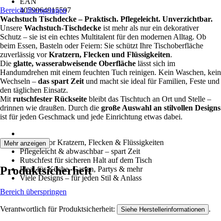
EAN
Bereich überspringen
4059064915597
Wachstuch Tischdecke – Praktisch. Pflegeleicht. Unverzichtbar.
Unsere
Wachstuch-Tischdecke
ist mehr als nur ein dekorativer
Schutz – sie ist ein echtes Multitalent für den modernen Alltag. Ob
beim Essen, Basteln oder Feiern: Sie schützt Ihre Tischoberfläche
zuverlässig vor
Kratzern, Flecken und Flüssigkeiten
.
Die
glatte, wasserabweisende Oberfläche
lässt sich im
Handumdrehen mit einem feuchten Tuch reinigen. Kein Waschen, kein
Wechseln –
das spart Zeit
und macht sie ideal für Familien, Feste und
den täglichen Einsatz.
Mit
rutschfester Rückseite
bleibt das Tischtuch an Ort und Stelle –
drinnen wie draußen. Durch die
große Auswahl an stilvollen Designs
ist für jeden Geschmack und jede Einrichtung etwas dabei.
Schützt vor Kratzern, Flecken & Flüssigkeiten
Mehr anzeigen
Pflegeleicht & abwaschbar – spart Zeit
Rutschfest für sicheren Halt auf dem Tisch
Produktsicherheit
Ideal für Küche, Garten, Partys & mehr
Viele Designs – für jeden Stil & Anlass
Bereich überspringen
Verantwortlich für Produktsicherheit:
.
Siehe Herstellerinformationen