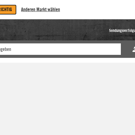
RICHTIG
Anderen Markt wählen
Sendungsverfolg