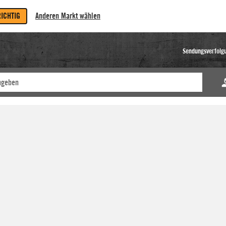
RICHTIG
Anderen Markt wählen
Sendungsverfolg