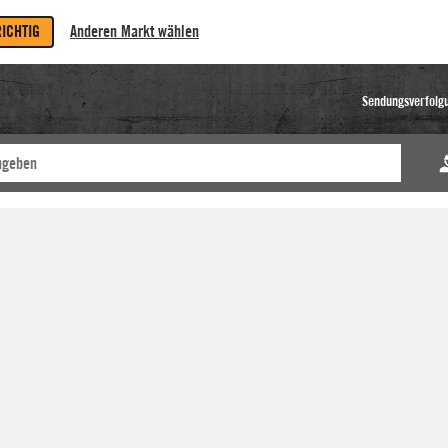
RICHTIG
Anderen Markt wählen
Sendungsverfolg