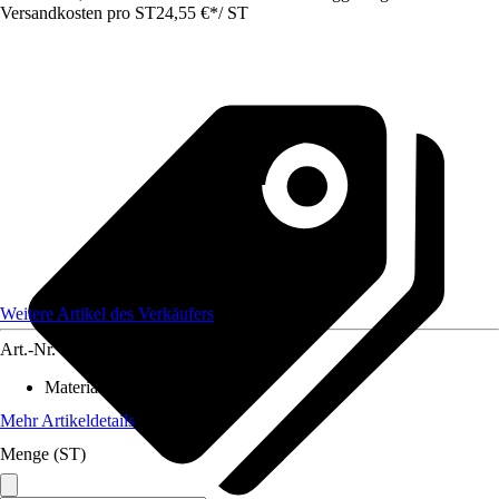
Versandkosten pro ST
24,55 €
*
/
ST
Weitere Artikel des Verkäufers
Art.-Nr.
12625917
Material
:
PVC
Mehr Artikeldetails
Menge (ST)