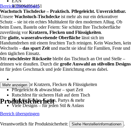
EAN
Bereich überspringen
4059064964151
Wachstuch Tischdecke – Praktisch. Pflegeleicht. Unverzichtbar.
Unsere
Wachstuch-Tischdecke
ist mehr als nur ein dekorativer
Schutz – sie ist ein echtes Multitalent für den modernen Alltag. Ob
beim Essen, Basteln oder Feiern: Sie schützt Ihre Tischoberfläche
zuverlässig vor
Kratzern, Flecken und Flüssigkeiten
.
Die
glatte, wasserabweisende Oberfläche
lässt sich im
Handumdrehen mit einem feuchten Tuch reinigen. Kein Waschen, kein
Wechseln –
das spart Zeit
und macht sie ideal für Familien, Feste und
den täglichen Einsatz.
Mit
rutschfester Rückseite
bleibt das Tischtuch an Ort und Stelle –
drinnen wie draußen. Durch die
große Auswahl an stilvollen Designs
ist für jeden Geschmack und jede Einrichtung etwas dabei.
Schützt vor Kratzern, Flecken & Flüssigkeiten
Mehr anzeigen
Pflegeleicht & abwaschbar – spart Zeit
Rutschfest für sicheren Halt auf dem Tisch
Produktsicherheit
Ideal für Küche, Garten, Partys & mehr
Viele Designs – für jeden Stil & Anlass
Bereich überspringen
Verantwortlich für Produktsicherheit:
.
Siehe Herstellerinformationen