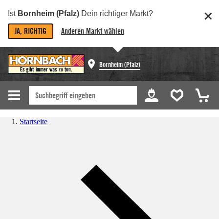
Ist
Bornheim (Pfalz)
Dein richtiger Markt?
JA, RICHTIG
Anderen Markt wählen
Bornheim (Pfalz)
Startseite