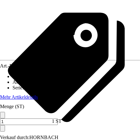
Art.-Nr.
5805570
Artikeltyp
:
Tisch
Anwendungsbereich
:
Gewächshaus
Serie
:
-
Mehr Artikeldetails
Menge (ST)
1 ST
Verkauf durch:
HORNBACH