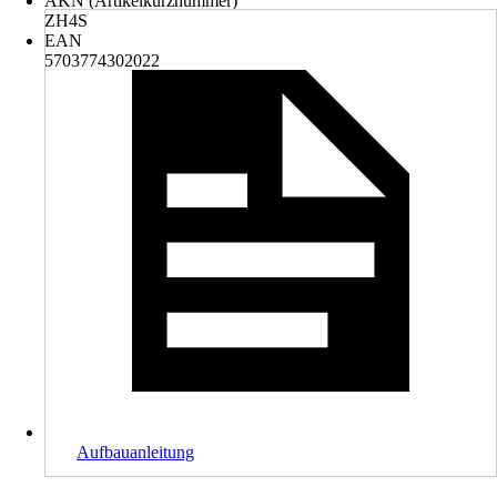
AKN (Artikelkurznummer)
ZH4S
EAN
5703774302022
Aufbauanleitung