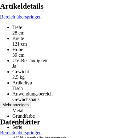
Artikeldetails
Bereich überspringen
Tiefe
28 cm
Breite
121 cm
Höhe
39 cm
UV-Beständigkeit
Ja
Gewicht
2,5 kg
Artikeltyp
Tisch
Anwendungsbereich
Gewächshaus
Material
Mehr anzeigen
Metall
Grundfarbe
Datenblätter
Schwarz
Serie
Bereich überspringen
-