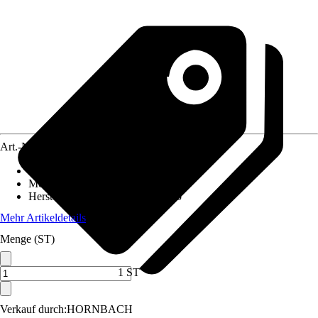
Art.-Nr.
12421879
Artikeltyp
:
Dimmer
Montageart
:
Unterputz
Herstellerartikelnummer
:
9070825
Mehr Artikeldetails
Menge (ST)
1 ST
Verkauf durch:
HORNBACH