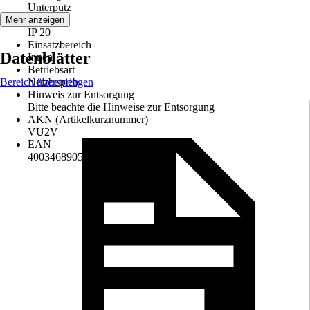
Unterputz
Schutzart
Mehr anzeigen
IP 20
Einsatzbereich
Datenblätter
Innen
Betriebsart
Bereich überspringen
Netzbetrieb
Hinweis zur Entsorgung
Bitte beachte die Hinweise zur Entsorgung
AKN (Artikelkurznummer)
VU2V
EAN
4003468905371