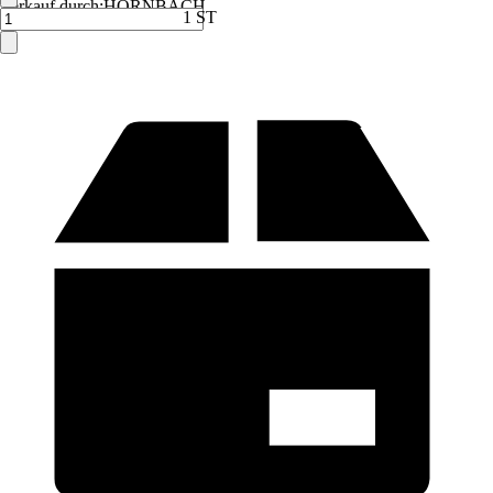
Verkauf durch:
HORNBACH
1 ST