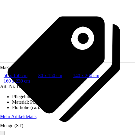
Maße (BxL)
50 x 150 cm
80 x 150 cm
140 x 200 cm
160 x 230 cm
Art.-Nr.
10545886
Pflegehinweis
:
Nicht waschen
Material
:
Polyester (PES)
Florhöhe (ca.)
:
12 mm
Mehr Artikeldetails
Menge (ST)