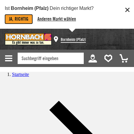
Ist
Bornheim (Pfalz)
Dein richtiger Markt?
JA, RICHTIG
Anderen Markt wählen
Bornheim (Pfalz)
Startseite