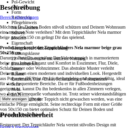
Pol-Gewicht
Beschreibung
630 g/m²
Form
Bereich überspringen
Rechteckig
Pflegehinweis
Möchtest Du Deinen Boden stilvoll schützen und Deinem Wohnraum
Nicht waschen
eine moderne Note verleihen? Mit dem Teppichläufer Nela marmor
Stilwelt
beige grau 50x150 cm gelingt Dir das spielend.
Modern
Eigenschaft
Produktmerkmale des Teppichläufers Nela marmor beige grau
Geeignet für Fußbodenheizung
50x150 cm
Nutzungsklasse
Darum solltest Du zugreifen: Der Veloursteppich in marmoriertem
22 - Wohnbereiche mit mittlerer Nutzung
beige grau bringt Eleganz und Komfort in Esszimmer, Flur, Diele,
Einsatzbereich
Schlafzimmer oder Wohnzimmer. Das abstrakte Muster verleiht
Innen
Deinem Raum einen modernen und individuellen Look. Hergestellt
Räume
aus Polyester (PES) ist der Läufer langlebig und strapazierfähig, ideal
Esszimmer, Flur / Diele, Schlafzimmer, Wohnzimmer
für stark frequentierte Bereiche. Da er für Fußbodenheizungen
Serie
geeignet ist, kannst Du ihn bedenkenlos in allen Zimmern verlegen,
Nela
wo diese Wärmequelle vorhanden ist. Trotz seiner widerstandsfähigen
EAN
Eigenschaften sollte der Teppich nicht gewaschen werden, was eine
Mehr anzeigen
4306517627690
einfache Pflege ermöglicht. Seine rechteckige Form mit einer Größe
von 50x150 cm bietet optimalen Schutz für Deinen Boden und
Produktsicherheit
praktische Handlichkeit.
Festgezurrt: Der Teppichläufer Nela vereint stilvolles Design mit
Bereich überspringen