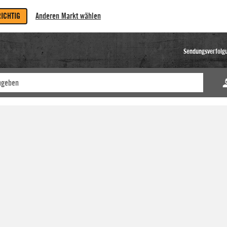
RICHTIG
Anderen Markt wählen
Sendungsverfolg