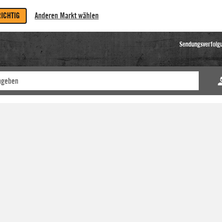
RICHTIG
Anderen Markt wählen
Sendungsverfolg