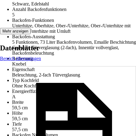
Schwarz, Edelstahl
Anzahl Backofenfunktionen
5
Backofen-Funktionen
Unterhitze, Oberhitze, Ober-/Unterhitze, Ober-/Unterhitze mit
Umluft, Unterhitze mit Umluft
Mehr anzeigen
Backofen-Ausstattung
5 Funktionen, 73 Liter Backofenvolumen, Emaille Beschichtung
Datenblätter
Garraum, Türverglasung (2-fach), Innentür vollverglast,
Backofenbeleuchtung
Bereich überspringen
Bedienung
Knebel
Eigenschaft
Beleuchtung, 2-fach Türverglasung
Typ Kochfeld
Ohne Kochfeld
Energieeffizienzklasse
A
Breite
59,5 cm
Höhe
59,5 cm
Tiefe
57,5 cm
Backofen Nutzvolumen