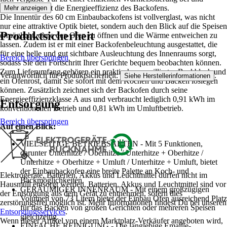
unterstützt damit die Energieeffizienz des Backofens.
Mehr anzeigen
Die Innentür des 60 cm Einbaubackofens ist vollverglast, was nicht
nur eine attraktive Optik bietet, sondern auch den Blick auf die Speisen
Produktsicherheit
ermöglicht, ohne den Ofen zu öffnen und die Wärme entweichen zu
lassen. Zudem ist er mit einer Backofenbeleuchtung ausgestattet, die
für eine helle und gut sichtbare Ausleuchtung des Innenraums sorgt,
Bereich überspringen
sodass Sie den Fortschritt Ihrer Gerichte bequem beobachten können.
Zum Lieferumfang gehören ein praktisches emailliertes Backblech und
Verantwortlich für Produktsicherheit:
.
Siehe Herstellerinformationen
ein Ofenrost, damit Sie sofort mit dem Kochen und Backen loslegen
können. Zusätzlich zeichnet sich der Backofen durch seine
Energieeffizienzklasse A aus und verbraucht lediglich 0,91 kWh im
Entsorgung
konventionellen Betrieb und 0,81 kWh im Umluftbetrieb.
Bereich überspringen
Auf einen Blick:
VIELSEITIGE BETRIEBSARTEN - Mit 5 Funktionen,
darunter Unterhitze / Oberhitze / Unterhitze + Oberhitze /
Unterhitze + Oberhitze + Umluft / Unterhitze + Umluft, bietet
der Einbaubackofen eine breite Palette an Koch- und
Elektrogeräte, Batterien, Akkus und Leuchtmittel dürfen nicht im
Backmöglichkeiten.
Hausmüll entsorgt werden. Batterien, Akkus und Leuchtmittel sind vor
GERÄUMIGER INNENRAUM - Mit einem großzügigen
der Entsorgung aus dem Gerät zu entnehmen, sofern dies
Volumen von 73 Litern bietet der Einbau Ofen ausreichend Platz
zerstörungsfrei möglich ist. Mehr Informationen findest Du bei unseren
für das Backen von großen Gerichten oder mehreren Speisen
Entsorgungsservices
.
gleichzeitig.
Wenn dieser Artikel von einem Marktplatz-Verkäufer angeboten wird,
EINFACHE REINIGUNG - Die langlebige Emaille-