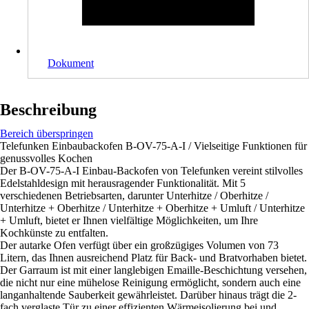
Dokument
Beschreibung
Bereich überspringen
Telefunken Einbaubackofen B-OV-75-A-I / Vielseitige Funktionen für
genussvolles Kochen
Der B-OV-75-A-I Einbau-Backofen von Telefunken vereint stilvolles
Edelstahldesign mit herausragender Funktionalität. Mit 5
verschiedenen Betriebsarten, darunter Unterhitze / Oberhitze /
Unterhitze + Oberhitze / Unterhitze + Oberhitze + Umluft / Unterhitze
+ Umluft, bietet er Ihnen vielfältige Möglichkeiten, um Ihre
Kochkünste zu entfalten.
Der autarke Ofen verfügt über ein großzügiges Volumen von 73
Litern, das Ihnen ausreichend Platz für Back- und Bratvorhaben bietet.
Der Garraum ist mit einer langlebigen Emaille-Beschichtung versehen,
die nicht nur eine mühelose Reinigung ermöglicht, sondern auch eine
langanhaltende Sauberkeit gewährleistet. Darüber hinaus trägt die 2-
fach verglaste Tür zu einer effizienten Wärmeisolierung bei und