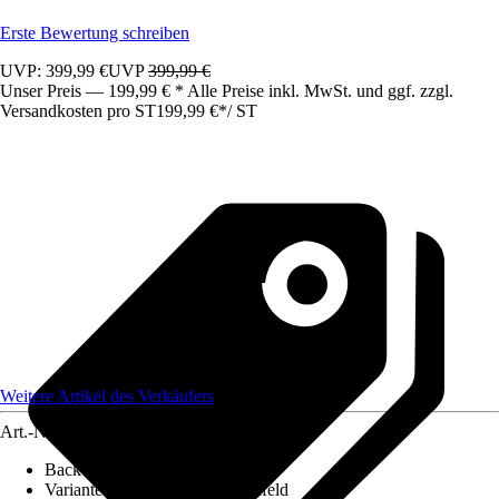
Erste Bewertung schreiben
UVP: 399,99 €
UVP
399,99 €
Unser Preis — 199,99 € * Alle Preise inkl. MwSt. und ggf. zzgl.
Versandkosten pro ST
199,99 €
*
/
ST
Weitere Artikel des Verkäufers
Art.-Nr.
12508498
Backofen Nutzvolumen
:
73 l
Variante
:
Backofen ohne Kochfeld