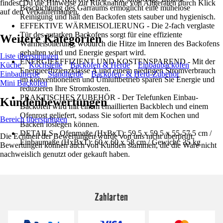
findest Du die Hinweise zur Rücknahme von Altgeräten durch Klick
Beschichtung des Garraums ermöglicht eine mühelose
auf den Verkäufernamen.
Reinigung und hält den Backofen stets sauber und hygienisch.
EFFEKTIVE WÄRMEISOLIERUNG - Die 2-fach verglaste
Tür des autarken Backofens sorgt für eine effiziente
Weitere Kategorien
Wärmeisolierung, wodurch die Hitze im Inneren des Backofens
gehalten wird und Energie gespart wird.
Liste überspringen
ENERGIEEFFIZIENT UND KOSTENSPAREND - Mit der
Küche
Kochstelle
Backöfen & Herde
Einbaubacköfen
Energieeffizienzklasse A und einem niedrigen Stromverbrauch
Einbauherde
Standherde
Backofen- & Herd-Zubehör
im konventionellen und Umluftbetrieb sparen Sie Energie und
Mini Backöfen
reduzieren Ihre Stromkosten.
PRAKTISCHES ZUBEHÖR - Der Telefunken Einbau-
Kundenbewertungen
Backofen wird mit einem emaillierten Backblech und einem
Ofenrost geliefert, sodass Sie sofort mit dem Kochen und
Bereich überspringen
Backen loslegen können.
DETAILS - Ofenmaße (HxBxT): 59,5 x 59,5 x 55-57,5 cm /
Die Echtheit der Bewertungen wurde von uns nicht überprüft.
Einbaumaße (HxBxT): 60 x 60 x 58 cm / Gewicht: 35 kg
Bewertungen können auch von Kunden stammen, die die Ware nicht
nachweislich genutzt oder gekauft haben.
Zahlarten