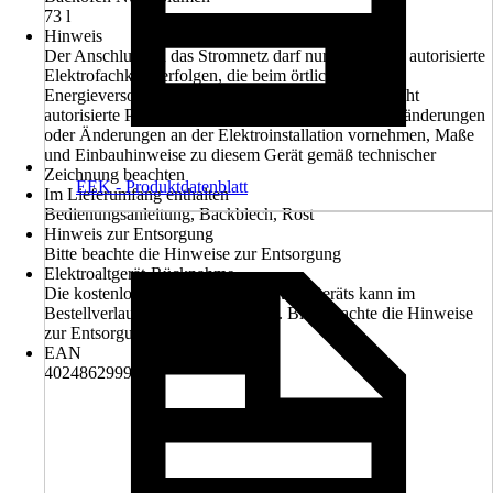
73 l
Hinweis
Der Anschluss an das Stromnetz darf nur durch eine autorisierte
Elektrofachkraft erfolgen, die beim örtlichen
Energieversorgungsunternehmen zugelassen ist. Nicht
autorisierte Personen dürfen keine willkürlichen Veränderungen
oder Änderungen an der Elektroinstallation vornehmen, Maße
und Einbauhinweise zu diesem Gerät gemäß technischer
Zeichnung beachten
EEK - Produktdatenblatt
Im Lieferumfang enthalten
Bedienungsanleitung, Backblech, Rost
Hinweis zur Entsorgung
Bitte beachte die Hinweise zur Entsorgung
Elektroaltgerät-Rücknahme
Die kostenlose Rückgabe des Elektro-Geräts kann im
Bestellverlauf ausgewählt werden. Bitte beachte die Hinweise
zur Entsorgung.
EAN
4024862999209