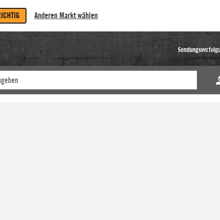
RICHTIG
Anderen Markt wählen
Sendungsverfolg