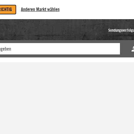
RICHTIG
Anderen Markt wählen
Sendungsverfolg