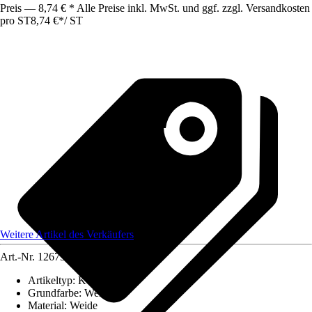
Preis — 8,74 € * Alle Preise inkl. MwSt. und ggf. zzgl. Versandkosten
pro ST
8,74 €
*
/
ST
Weitere Artikel des Verkäufers
Art.-Nr.
12675058
Artikeltyp
:
Korb
Grundfarbe
:
Weiß
Material
:
Weide