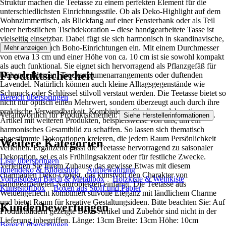
Struktur machen die Teetasse zu einem perfekten Element für die
unterschiedlichsten Einrichtungsstile. Ob als Deko-Highlight auf dem
Wohnzimmertisch, als Blickfang auf einer Fensterbank oder als Teil
einer herbstlichen Tischdekoration – diese handgearbeitete Tasse ist
vielseitig einsetzbar. Dabei fügt sie sich harmonisch in skandinavische,
rustikale oder auch Boho-Einrichtungen ein. Mit einem Durchmesser
Mehr anzeigen
von etwa 13 cm und einer Höhe von ca. 10 cm ist sie sowohl kompakt
als auch funktional. Sie eignet sich hervorragend als Pflanzgefäß für
Produktsicherheit
blühende Blumen, Trockenblumenarrangements oder duftenden
Lavendel. Natürlich können auch kleine Alltagsgegenstände wie
Schmuck oder Schlüssel stilvoll verstaut werden. Die Teetasse bietet so
Bereich überspringen
nicht nur optisch einen Mehrwert, sondern überzeugt auch durch ihre
praktische Verwendbarkeit. Kombinieren Sie diesen dekorativen
Verantwortlich für Produktsicherheit:
.
Siehe Herstellerinformationen
Artikel mit weiteren Produkten, beispielsweise von uns, um ein
harmonisches Gesamtbild zu schaffen. So lassen sich thematisch
abgestimmte Dekorationen kreieren, die jedem Raum Persönlichkeit
Weitere Kategorien
verleihen. Ergänzend passt die Teetasse hervorragend zu saisonaler
Dekoration, sei es als Frühlingsakzent oder für festliche Zwecke.
Liste überspringen
Verleihen Sie Ihrem Zuhause das gewisse Etwas mit diesem
Innendeko & Bildershop
Aufbewahrung
charmanten Deko-Objekt, das kunstvoll den Charakter von
Vorratsdosen Blech & Metallbox
Holzkiste & Weinkiste
handgearbeiteten Naturobjekten einfängt. Die Teetasse aus
Kunststoffbox
Boxen aus Stoff und Papier
Weidengeflecht kombiniert stilvolle Eleganz mit ländlichem Charme
und bietet Raum für kreative Gestaltungsideen. Bitte beachten Sie: Auf
Kundenbewertungen
Produktbildern gezeigte Deko-Artikel und Zubehör sind nicht in der
Lieferung inbegriffen. Länge: 13cm Breite: 13cm Höhe: 10cm
Bereich überspringen