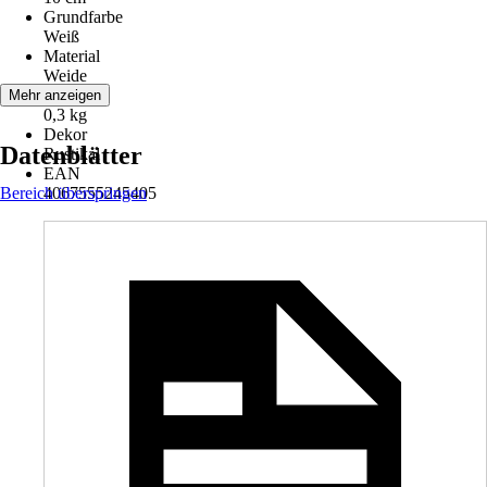
Grundfarbe
Weiß
Material
Weide
Gewicht
Mehr anzeigen
0,3 kg
Dekor
Datenblätter
Rustikal
EAN
Bereich überspringen
4067555245405