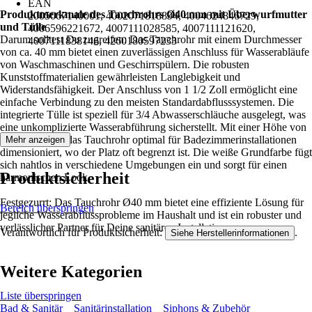
EAN
Produktmerkmale des Tauchrohrs Ø40 mm mit Überwurfmutter
2005067140001, 4002071818894, 4004624846729,
und Tülle
4006596221672, 4007111028585, 4007111121620,
Darum solltest Du zugreifen: Das Tauchrohr mit einem Durchmesser
4007111838146, 4260180597233
von ca. 40 mm bietet einen zuverlässigen Anschluss für Wasserabläufe
von Waschmaschinen und Geschirrspülern. Die robusten
Kunststoffmaterialien gewährleisten Langlebigkeit und
Widerstandsfähigkeit. Der Anschluss von 1 1/2 Zoll ermöglicht eine
einfache Verbindung zu den meisten Standardabflusssystemen. Die
integrierte Tülle ist speziell für 3/4 Abwasserschläuche ausgelegt, was
eine unkomplizierte Wasserabführung sicherstellt. Mit einer Höhe von
ca. 250 mm ist das Tauchrohr optimal für Badezimmerinstallationen
Mehr anzeigen
dimensioniert, wo der Platz oft begrenzt ist. Die weiße Grundfarbe fügt
sich nahtlos in verschiedene Umgebungen ein und sorgt für einen
Produktsicherheit
harmonischen Look.
Festgezurrt: Das Tauchrohr Ø40 mm bietet eine effiziente Lösung für
Bereich überspringen
jegliche Wasserabflussprobleme im Haushalt und ist ein robuster und
verlässlicher Partner für Deine sanitären Installationen.
Verantwortlich für Produktsicherheit:
.
Siehe Herstellerinformationen
Weitere Kategorien
Liste überspringen
Bad & Sanitär
Sanitärinstallation
Siphons & Zubehör