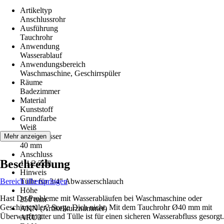
Artikeltyp
Anschlussrohr
Ausführung
Tauchrohr
Anwendung
Wasserablauf
Anwendungsbereich
Waschmaschine, Geschirrspüler
Räume
Badezimmer
Material
Kunststoff
Grundfarbe
Weiß
Durchmesser
Mehr anzeigen
40 mm
Anschluss
Beschreibung
1 1/2 Zoll
Hinweis
Bereich überspringen
Tülle für 3/4" Abwasserschlauch
Höhe
Hast Du Probleme mit Wasserabläufen bei Waschmaschine oder
250 mm
Geschirrspüler? Sorge Dich nicht. Mit dem Tauchrohr Ø40 mm mit
AKN (Artikelkurznummer)
Überwurfmutter und Tülle ist für einen sicheren Wasserabfluss gesorgt.
ARU3