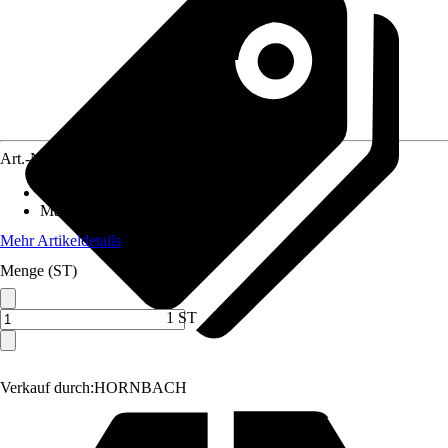
Art.-Nr.
5067140
Anwendung
:
Wasserablauf
Material
:
Kunststoff
Mehr Artikeldetails
Menge (ST)
1 ST
Verkauf durch:
HORNBACH