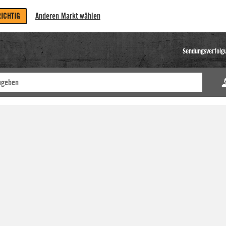
RICHTIG
Anderen Markt wählen
Sendungsverfolg