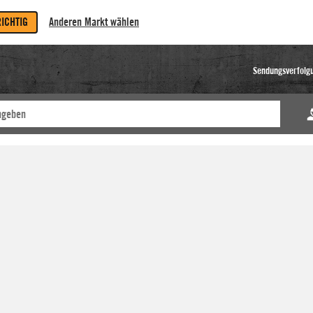
RICHTIG
Anderen Markt wählen
Sendungsverfolg