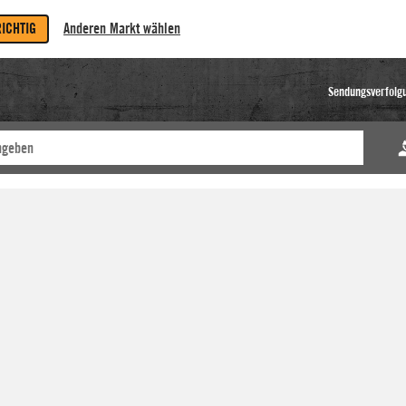
RICHTIG
Anderen Markt wählen
Sendungsverfolg