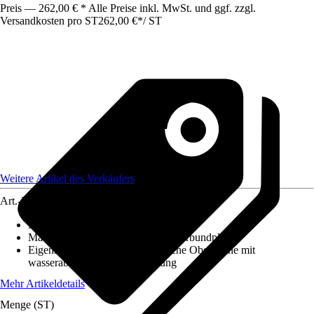
Preis — 262,00 € * Alle Preise inkl. MwSt. und ggf. zzgl.
Versandkosten pro ST
262,00 €
*
/
ST
Weitere Artikel des Verkäufers
Art.-Nr.
12584546
Maße (LxBxS)
:
2100x1250x3
Material
:
Aluminium, Aluminiumverbundplatte
Eigenschaft
:
Kratzfest, Hygienische Oberfläche mit
wasserabweisender Beschichtung
Mehr Artikeldetails
Menge (ST)