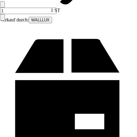
1 ST
Verkauf durch:
WALLLUX