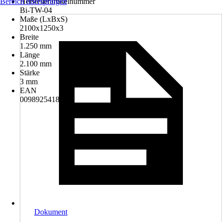
Bereich überspringen
Herstellerartikelnummer
Bi-TW-04
Maße (LxBxS)
2100x1250x3
Breite
1.250 mm
Länge
2.100 mm
Stärke
3 mm
EAN
0098925418734
Dokument