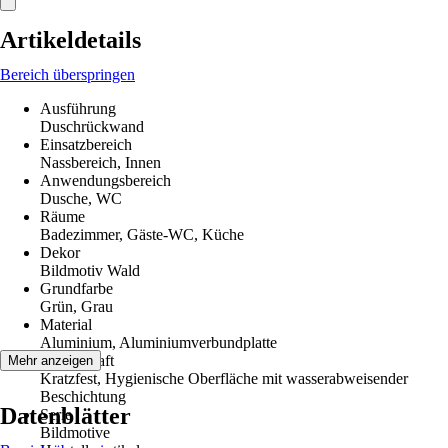
Artikeldetails
Bereich überspringen
Ausführung
Duschrückwand
Einsatzbereich
Nassbereich, Innen
Anwendungsbereich
Dusche, WC
Räume
Badezimmer, Gäste-WC, Küche
Dekor
Bildmotiv Wald
Grundfarbe
Grün, Grau
Material
Aluminium, Aluminiumverbundplatte
Eigenschaft
Mehr anzeigen
Kratzfest, Hygienische Oberfläche mit wasserabweisender
Beschichtung
Datenblätter
Serie
Bildmotive