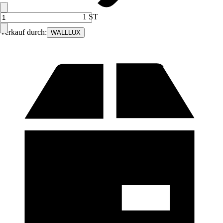
1 ST
Verkauf durch:
WALLLUX