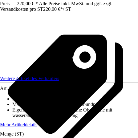
Preis — 220,00 € * Alle Preise inkl. MwSt. und ggf. zzgl.
Versandkosten pro ST
220,00 €
*
/
ST
Weitere Artikel des Verkäufers
Art.-Nr.
12584573
Maße (LxBxS)
:
2100x1000x3
Material
:
Aluminium, Aluminiumverbundplatte
Eigenschaft
:
Kratzfest, Hygienische Oberfläche mit
wasserabweisender Beschichtung
Mehr Artikeldetails
Menge (ST)