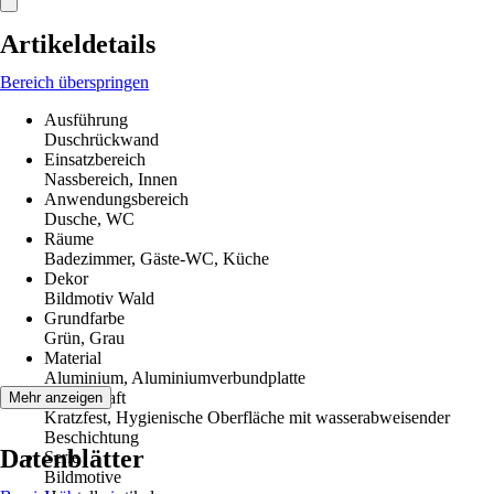
Artikeldetails
Bereich überspringen
Ausführung
Duschrückwand
Einsatzbereich
Nassbereich, Innen
Anwendungsbereich
Dusche, WC
Räume
Badezimmer, Gäste-WC, Küche
Dekor
Bildmotiv Wald
Grundfarbe
Grün, Grau
Material
Aluminium, Aluminiumverbundplatte
Eigenschaft
Mehr anzeigen
Kratzfest, Hygienische Oberfläche mit wasserabweisender
Beschichtung
Datenblätter
Serie
Bildmotive