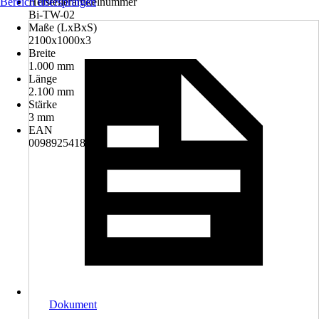
Bereich überspringen
Herstellerartikelnummer
Bi-TW-02
Maße (LxBxS)
2100x1000x3
Breite
1.000 mm
Länge
2.100 mm
Stärke
3 mm
EAN
0098925418710
Dokument