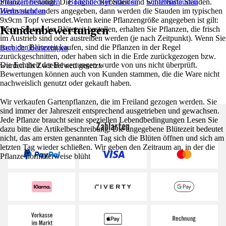
Pflanzen benötigt. Die Taglilie Hybriden sind winterharte Stauden.
Steingartenstauden
Bodendecker Stauden
Schattenstauden
Wenn nicht anders angegeben, dann werden die Stauden im typischen
Herbststauden
9x9cm Topf versendet.Wenn keine Pflanzengröße angegeben ist gilt:
Kundenbewertungen
Wenn Sie vor der Blütezeit bestellen, erhalten Sie Pflanzen, die frisch
im Austrieb sind oder austreiben werden (je nach Zeitpunkt). Wenn Sie
nach der Blütezeit kaufen, sind die Pflanzen in der Regel
Bereich überspringen
zurückgeschnitten, oder haben sich in die Erde zurückgezogen bzw.
Die Echtheit der Bewertungen wurde von uns nicht überprüft.
wurden als Zwiebel neu gesetzt.
Bewertungen können auch von Kunden stammen, die die Ware nicht
nachweislich genutzt oder gekauft haben.
Wir verkaufen Gartenpflanzen, die im Freiland gezogen werden. Sie
sind immer der Jahreszeit entsprechend ausgetrieben und gewachsen.
Jede Pflanze braucht seine speziellen Lebendbedingungen Lesen Sie
Zahlarten
dazu bitte die Artikelbeschreibung. Die angegebene Blütezeit bedeutet
nicht, das am ersten genannten Tag sich die Blüten öffnen und sich am
letzten Tag wieder schließen. Wir geben den Zeitraum an, in der die
Pflanze normalerweise blüht