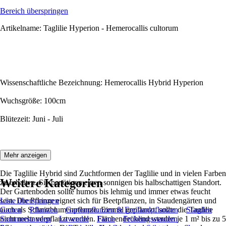
Bereich überspringen
Artikelname: Taglilie Hyperion - Hemerocallis cultorum
Wissenschaftliche Bezeichnung: Hemerocallis Hybrid Hyperion
Wuchsgröße: 100cm
Blütezeit: Juni - Juli
Beschreibung:
Mehr anzeigen
Die Taglilie Hybrid sind Zuchtformen der Taglilie und in vielen Farben
Weitere Kategorien
zu erhalten. Sie benötigen einen sonnigen bis halbschattigen Standort.
Der Gartenboden sollte humos bis lehmig und immer etwas feucht
sein. Die Pflanze eignet sich für Beetpflanzen, in Staudengärten und
Liste überspringen
auch als Schnittblumenpflanze. Einmal gepflanzt, sollte die Taglilie
Garten
Pflanzen
Gartenpflanzen & Freilandpflanzen
Stauden
nicht mehr verpflanzt werden. Flächendeckend werden je 1 m² bis zu 5
Sommerstauden
Lavendel
Farne
Frühlingsstauden