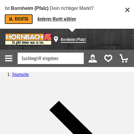
Ist
Bornheim (Pfalz)
Dein richtiger Markt?
JA, RICHTIG
Anderen Markt wählen
Bornheim (Pfalz)
Startseite