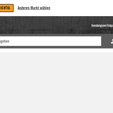
RICHTIG
Anderen Markt wählen
Sendungsverfolg