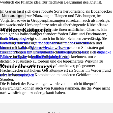
wodurch die Pflanze ideal zur flächigen Begrünung geeignet ist.
Im Garten lässt sich diese robuste Sorte hervorragend als Bodendecker
unter Gehölzen, zur Pflanzung an Hängen und Böschungen, im
Mehr anzeigen
Vorgarten sowie in Gruppenpflanzungen einsetzen; auch als niedrige,
frei wachsende Heckenpflanze oder als überhängende Kübelpflanze
Weitere Kategorien
auf Terrasse und Balkon entfaltet sie ihren natürlichen Charme. Ein
sonniger bis halbschattiger Standort fördert Blüte und Fruchtansatz,
doch ‘Hancock’ zeigt sich auch im lichten Schatten zuverlässig. Sie
Liste überspringen
bevorzugt durchlässige, mäßig nährstoffreiche Gartenböden und
Garten
Pflanzen
Gartenpflanzen & Freilandpflanzen
kommt mit kalkhaltigen sowie zeitweise trockenen Substraten gut
Heckenpflanzen
Weitere Heckenpflanzen
zurecht. Pflegeleicht und äußerst schnittverträglich, lässt sich die
Heckenpflanzen für Großprojekte
Immergrüne Hecke
Fertighecke
Pflanze im Spätwinter bis Frühjahr gut zurücknehmen, um einen
Blühende Hecke
Laubabwerfende Hecke
dichten Neuaustrieb zu fördern und die teppichartige Wirkung zu
Kundenbewertungen
verstärken. So entsteht ein dauerhaft attraktiver, pflegearmer
Flächendecker mit hohem Gestaltungswert als Solitär im Vordergrund
oder in harmonischer Kombination mit anderen Gehölzen und
Bereich überspringen
Stauden.
Die Echtheit der Bewertungen wurde von uns nicht überprüft.
Bewertungen können auch von Kunden stammen, die die Ware nicht
nachweislich genutzt oder gekauft haben.