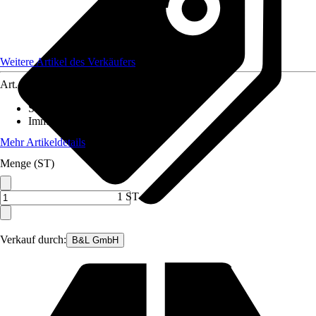
Weitere Artikel des Verkäufers
Art.-Nr.
12568552
Standort
:
Halbschatten
Immergrün
:
Ja
Mehr Artikeldetails
Menge (ST)
1 ST
Verkauf durch:
B&L GmbH