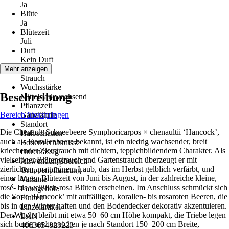
Ja
Blüte
Ja
Blütezeit
Juli
Duft
Kein Duft
Wuchs
Mehr anzeigen
Strauch
Wuchsstärke
Beschreibung
Mittelstarkwachsend
Pflanzzeit
Bereich überspringen
Ganzjährig
Standort
Die Chenault-Schneebeere Symphoricarpos × chenaultii ‘Hancock’,
Halbschatten
auch als Korallenbeere bekannt, ist ein niedrig wachsender, breit
Bodenverhältnisse
kriechender Zierstrauch mit dichtem, teppichbildendem Charakter. Als
Durchlässig
vielseitiger Blütenstrauch und Gartenstrauch überzeugt er mit
Anwendungsbereich
zierlichem, mattgrünem Laub, das im Herbst gelblich verfärbt, und
Gruppenpflanzung
einer langen Blütezeit von Juni bis August, in der zahlreiche kleine,
Variante
rosé- bis weißlich-rosa Blüten erscheinen. Im Anschluss schmückt sich
Laubgehölz
die Sorte ‘Hancock’ mit auffälligen, korallen- bis rosaroten Beeren, die
Einheit
bis in den Winter haften und den Bodendecker dekorativ akzentuieren.
Einzelartikel
Der Wuchs bleibt mit etwa 50–60 cm Höhe kompakt, die Triebe legen
EAN
sich bogig und erreichen je nach Standort 150–200 cm Breite,
4063654823223