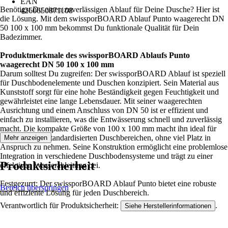
EAN
Benötigst Du einen zuverlässigen Ablauf für Deine Dusche? Hier ist
4260650871108
die Lösung. Mit dem swissporBOARD Ablauf Punto waagerecht DN
50 100 x 100 mm bekommst Du funktionale Qualität für Dein
Badezimmer.
Produktmerkmale des swissporBOARD Ablaufs Punto
waagerecht DN 50 100 x 100 mm
Darum solltest Du zugreifen: Der swissporBOARD Ablauf ist speziell
für Duschbodenelemente und Duschen konzipiert. Sein Material aus
Kunststoff sorgt für eine hohe Beständigkeit gegen Feuchtigkeit und
gewährleistet eine lange Lebensdauer. Mit seiner waagerechten
Ausrichtung und einem Anschluss von DN 50 ist er effizient und
einfach zu installieren, was die Entwässerung schnell und zuverlässig
macht. Die kompakte Größe von 100 x 100 mm macht ihn ideal für
den Einsatz in standardisierten Duschbereichen, ohne viel Platz in
Mehr anzeigen
Anspruch zu nehmen. Seine Konstruktion ermöglicht eine problemlose
Integration in verschiedene Duschbodensysteme und trägt zu einer
Produktsicherheit
effektiven Wasserableitung bei.
Festgezurrt: Der swissporBOARD Ablauf Punto bietet eine robuste
Bereich überspringen
und effiziente Lösung für jeden Duschbereich.
Verantwortlich für Produktsicherheit:
.
Siehe Herstellerinformationen