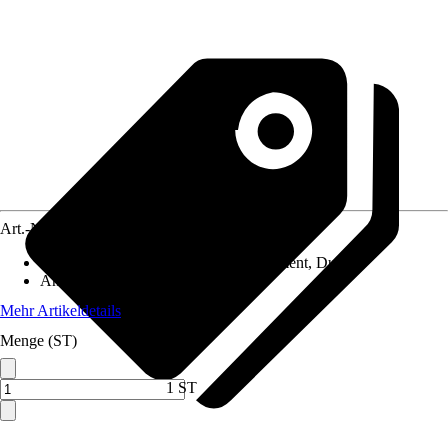
Art.-Nr.
10620149
Anwendungsbereich
:
Duschbodenelement, Dusche
Anschluss
:
50 mm
Mehr Artikeldetails
Menge (ST)
1 ST