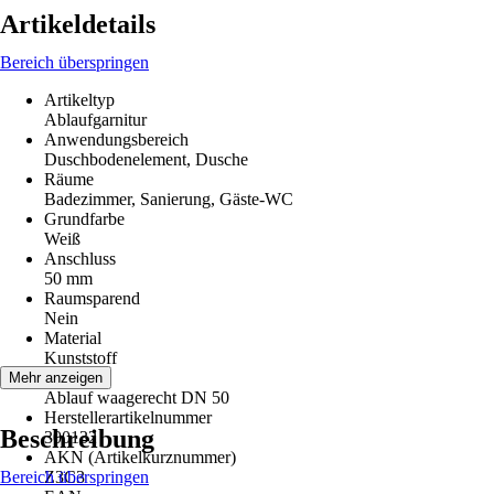
Artikeldetails
Bereich überspringen
Artikeltyp
Ablaufgarnitur
Anwendungsbereich
Duschbodenelement, Dusche
Räume
Badezimmer, Sanierung, Gäste-WC
Grundfarbe
Weiß
Anschluss
50 mm
Raumsparend
Nein
Material
Kunststoff
Ablauf
Mehr anzeigen
Ablauf waagerecht DN 50
Herstellerartikelnummer
Beschreibung
300132
AKN (Artikelkurznummer)
Bereich überspringen
Z3C3