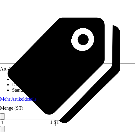
Art.-Nr.
12517159
Höhe inkl. Kulturtopf
:
15 cm
Durchmesser Kulturtopf
:
6 cm
Standort
:
Halbschatten
Mehr Artikeldetails
Menge (ST)
1 ST