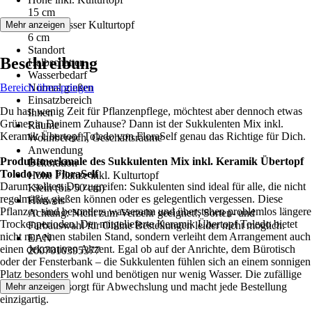
15 cm
Durchmesser Kulturtopf
Mehr anzeigen
6 cm
Standort
Beschreibung
Halbschatten
Wasserbedarf
Bereich überspringen
Normal gießen
Einsatzbereich
Du hast wenig Zeit für Pflanzenpflege, möchtest aber dennoch etwas
Innen
Grünes in Deinem Zuhause? Dann ist der Sukkulenten Mix inkl.
Räume
Keramik Übertopf Toledo von FloraSelf genau das Richtige für Dich.
Wohnbereich, Geschäftsräume
Anwendung
Produktmerkmale des Sukkulenten Mix inkl. Keramik Übertopf
Dekoration
Toledo von FloraSelf
Höhe Pflanze inkl. Kulturtopf
Darum solltest Du zugreifen: Sukkulenten sind ideal für alle, die nicht
Klein (bis 50 cm)
regelmäßig gießen können oder es gelegentlich vergessen. Diese
Hinweis
Pflanzen sind besonders wasserarm und überstehen problemlos längere
Achtung: Nicht zum Verzehr geeignet!, Sorten- und
Trockenperioden. Der mitgelieferte Keramik Übertopf Toledo bietet
Farbauswahl für Online Bestellungen leider nicht möglich.
nicht nur einen stabilen Stand, sondern verleiht dem Arrangement auch
EAN
einen dekorativen Akzent. Egal ob auf der Anrichte, dem Bürotisch
2007010395377
oder der Fensterbank – die Sukkulenten fühlen sich an einem sonnigen
Platz besonders wohl und benötigen nur wenig Wasser. Die zufällige
Sortenauswahl sorgt für Abwechslung und macht jede Bestellung
Mehr anzeigen
einzigartig.