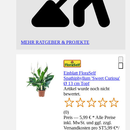
MEHR RATGEBER & PROJEKTE
Einblatt FloraSelf
Spathiphyllum 'Sweet Curiosa'
Ø 13 cm Topf
Artikel wurde noch nicht
bewertet.
(
0
)
Preis — 5,99 € * Alle Preise
inkl. MwSt. und ggf. zzgl.
Versandkosten pro ST
5,99 €
*
/