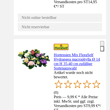
Versandkosten pro ST
14,95
€
*
/
ST
Nicht online bestellbar
Nicht reservierbar
Hortensien Mix FloraSelf
Hydrangea macrophylla Ø 14
cm H 35-40 cm zufällige
Sortenauswahl
Artikel wurde noch nicht
bewertet.
(
0
)
Preis — 9,99 € * Alle Preise
inkl. MwSt. und ggf. zzgl.
Versandkosten pro ST
9,99 €
*
/