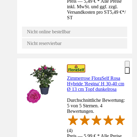
Preis — 5,49 € * Alle Preise
inkl. MwSt. und ggf. zzgl.
Versandkosten pro ST
5,49 €
*
/
ST
Nicht online bestellbar
Nicht reservierbar
Zimmerrose FloraSelf Rosa
Hybride 'Regina' H 30-40 cm
Ø 13 cm Topf dunkelrosa
Durchschnittliche Bewertung:
5 von 5 Sternen. 4
Bewertungen.
(
4
)
Preis — 5,99 € * Alle Preise