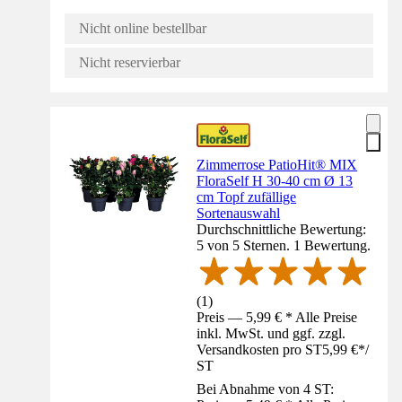
Nicht online bestellbar
Nicht reservierbar
Zimmerrose PatioHit® MIX
FloraSelf H 30-40 cm Ø 13
cm Topf zufällige
Sortenauswahl
Durchschnittliche Bewertung:
5 von 5 Sternen. 1 Bewertung.
(
1
)
Preis — 5,99 € * Alle Preise
inkl. MwSt. und ggf. zzgl.
Versandkosten pro ST
5,99 €
*
/
ST
Bei Abnahme von 4 ST: