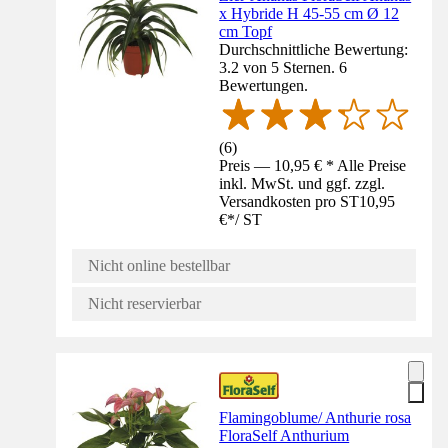
x Hybride H 45-55 cm Ø 12
cm Topf
Durchschnittliche Bewertung:
3.2 von 5 Sternen. 6
Bewertungen.
(
6
)
Preis — 10,95 € * Alle Preise
inkl. MwSt. und ggf. zzgl.
Versandkosten pro ST
10,95
€
*
/
ST
Nicht online bestellbar
Nicht reservierbar
Flamingoblume/ Anthurie rosa
FloraSelf Anthurium