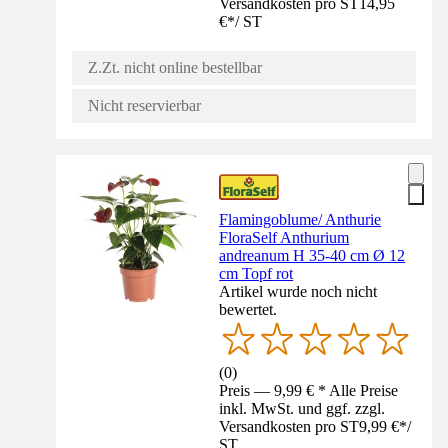
Versandkosten pro ST
14,95
€
*
/
ST
Z.Zt. nicht online bestellbar
Nicht reservierbar
Flamingoblume/ Anthurie
FloraSelf Anthurium
andreanum H 35-40 cm Ø 12
cm Topf rot
Artikel wurde noch nicht
bewertet.
(
0
)
Preis — 9,99 € * Alle Preise
inkl. MwSt. und ggf. zzgl.
Versandkosten pro ST
9,99 €
*
/
ST