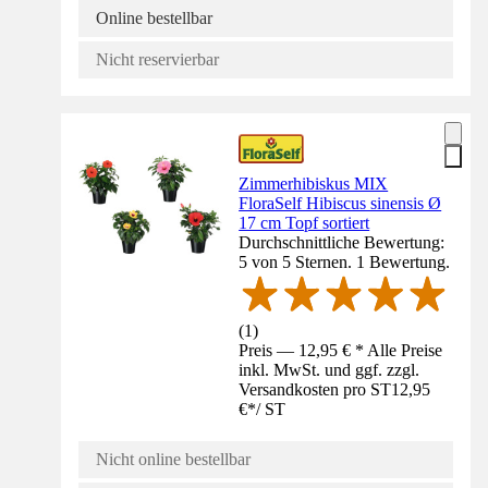
Online bestellbar
Nicht reservierbar
Zimmerhibiskus MIX
FloraSelf Hibiscus sinensis Ø
17 cm Topf sortiert
Durchschnittliche Bewertung:
5 von 5 Sternen. 1 Bewertung.
(
1
)
Preis — 12,95 € * Alle Preise
inkl. MwSt. und ggf. zzgl.
Versandkosten pro ST
12,95
€
*
/
ST
Nicht online bestellbar