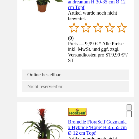
andreanum H 30-35 cm Ø 12
cm Topf
Artikel wurde noch nicht
bewertet.
(
0
)
Preis — 9,99 € * Alle Preise
inkl. MwSt. und ggf. zzgl.
Versandkosten pro ST
9,99 €
*
/
ST
Online bestellbar
Nicht reservierbar
Bromelie FloraSelf Guzmania
x Hybride 'Hope' H 45-55 cm
Ø 12 cm Topf
Artikel wurde noch nicht