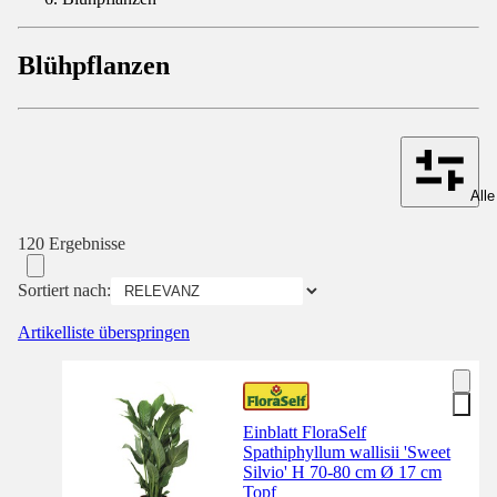
Blühpflanzen
Alle
120 Ergebnisse
Sortiert nach:
Artikelliste überspringen
Einblatt FloraSelf
Spathiphyllum wallisii 'Sweet
Silvio' H 70-80 cm Ø 17 cm
Topf