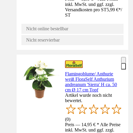
inkl. MwSt. und ggf. zzgl.
Versandkosten pro ST
5,99 €
*
/
ST
Nicht online bestellbar
Nicht reservierbar
Flamingoblume/ Anthurie
weiß FloraSelf Anthurium
andreanum 'Sierra' H ca. 50
cm Ø 17 cm Topf
Artikel wurde noch nicht
bewertet.
(
0
)
Preis — 14,95 € * Alle Preise
inkl. MwSt. und ggf. zzgl.