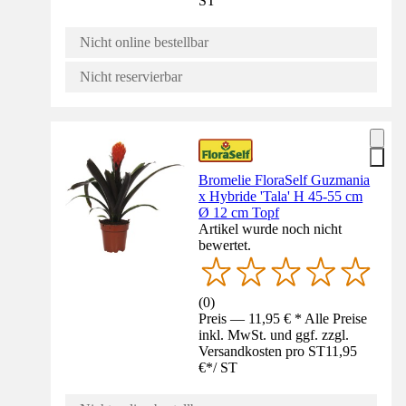
ST
Nicht online bestellbar
Nicht reservierbar
Bromelie FloraSelf Guzmania
x Hybride 'Tala' H 45-55 cm
Ø 12 cm Topf
Artikel wurde noch nicht
bewertet.
(
0
)
Preis — 11,95 € * Alle Preise
inkl. MwSt. und ggf. zzgl.
Versandkosten pro ST
11,95
€
*
/
ST