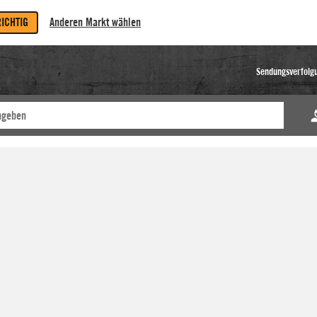
RICHTIG
Anderen Markt wählen
Sendungsverfolg