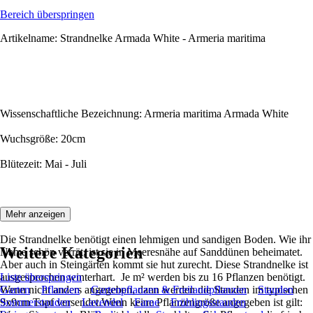
Bereich überspringen
Artikelname: Strandnelke Armada White - Armeria maritima
Wissenschaftliche Bezeichnung: Armeria maritima Armada White
Wuchsgröße: 20cm
Blütezeit: Mai - Juli
Beschreibung:
Mehr anzeigen
Die Strandnelke benötigt einen lehmigen und sandigen Boden. Wie ihr
Weitere Kategorien
Name schön verrät, ist sie in Meeresnähe auf Sanddünen beheimatet.
Aber auch in Steingärten kommt sie hut zurecht. Diese Strandnelke ist
ausgesprochen winterhart. Je m² werden bis zu 16 Pflanzen benötigt.
Liste überspringen
Wenn nicht anders angegeben, dann werden die Stauden im typischen
Garten
Pflanzen
Gartenpflanzen & Freilandpflanzen
Stauden
9x9cm Topf versendet.Wenn keine Pflanzengröße angegeben ist gilt:
Sommerstauden
Lavendel
Farne
Frühlingsstauden