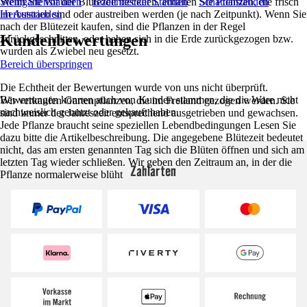
Wenn Sie vor der Blütezeit bestellen, erhalten Sie Pflanzen, die frisch
Steingartenstauden
Bodendecker Stauden
Schattenstauden
im Austrieb sind oder austreiben werden (je nach Zeitpunkt). Wenn Sie
Herbststauden
nach der Blütezeit kaufen, sind die Pflanzen in der Regel
Kundenbewertungen
zurückgeschnitten, oder haben sich in die Erde zurückgezogen bzw.
wurden als Zwiebel neu gesetzt.
Bereich überspringen
Die Echtheit der Bewertungen wurde von uns nicht überprüft.
Bewertungen können auch von Kunden stammen, die die Ware nicht
Wir verkaufen Gartenpflanzen, die im Freiland gezogen werden. Sie
nachweislich genutzt oder gekauft haben.
sind immer der Jahreszeit entsprechend ausgetrieben und gewachsen.
Jede Pflanze braucht seine speziellen Lebendbedingungen Lesen Sie
dazu bitte die Artikelbeschreibung. Die angegebene Blütezeit bedeutet
nicht, das am ersten genannten Tag sich die Blüten öffnen und sich am
letzten Tag wieder schließen. Wir geben den Zeitraum an, in der die
Zahlarten
Pflanze normalerweise blüht