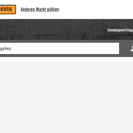
RICHTIG
Anderen Markt wählen
Sendungsverfolg