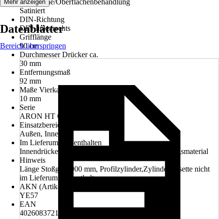
Oberfläche/Oberflächenbehandlung
Mehr anzeigen
Satiniert
DIN-Richtung
Datenblätter
DIN links/rechts
Grifflänge
Bereich überspringen
90 cm
Durchmesser Drücker ca.
30 mm
Entfernungsmaß
92 mm
Maße Vierkantstift
10 mm
Serie
ARON HT Griff 238
Einsatzbereich
Außen, Innen
Im Lieferumfang enthalten
Innendrücker, Stoßgriff, Bohrschablone,Befestigungsmaterial
Hinweis
Länge Stoßgriff 900 mm, Profilzylinder,Zylinderrossette nicht
im Lieferumfang enthalten
AKN (Artikelkurznummer)
YE57
EAN
4026083721270