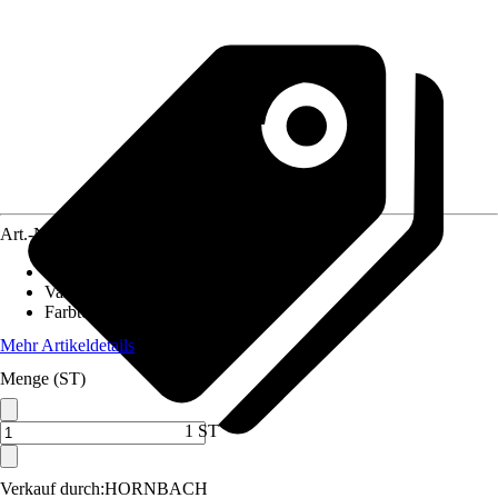
Art.-Nr.
4612231
Ausführung
:
Griff
Variante
:
Drücker/Stoßgriff
Farbton
:
Edelstahl
Mehr Artikeldetails
Menge (ST)
1 ST
Verkauf durch:
HORNBACH