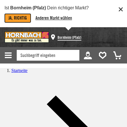
Ist
Bornheim (Pfalz)
Dein richtiger Markt?
JA, RICHTIG
Anderen Markt wählen
Bornheim (Pfalz)
Startseite